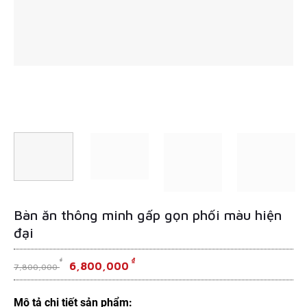
Bàn ăn thông minh gấp gọn phối màu hiện
đại
Original
₫
Current
₫
6,800,000
7,800,000
price
price
was:
is:
7,800,000 ₫.
6,800,000 ₫.
Mô tả chi tiết sản phẩm: