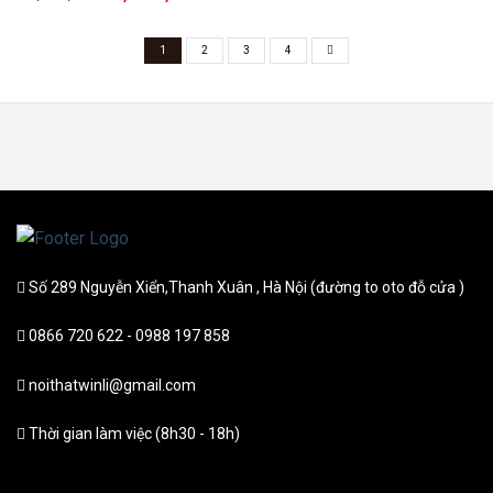
price
price
was:
is:
8,800,000 ₫.
7,800,000 ₫.
1
2
3
4
Số 289 Nguyễn Xiển,Thanh Xuân , Hà Nội (đường to oto đỗ cửa )
0866 720 622 - 0988 197 858
noithatwinli@gmail.com
Thời gian làm việc (8h30 - 18h)