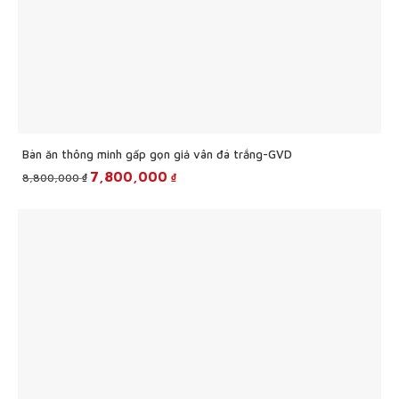
Bàn ăn thông minh gấp gọn giả vân đá trắng-GVD
Original
Current
7,800,000
₫
₫
8,800,000
price
price
was:
is:
8,800,000 ₫.
7,800,000 ₫.