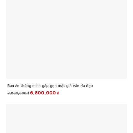
Bàn ăn thông minh gấp gọn mặt giả vân đá đẹp
Original
Current
6,800,000
₫
₫
7,800,000
price
price
was:
is:
7,800,000 ₫.
6,800,000 ₫.