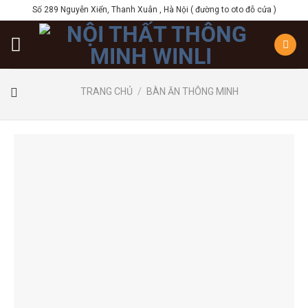
Skip
Số 289 Nguyễn Xiển, Thanh Xuân , Hà Nội ( đường to oto đỗ cửa )
to
content
TRANG CHỦ
/
BÀN ĂN THÔNG MINH