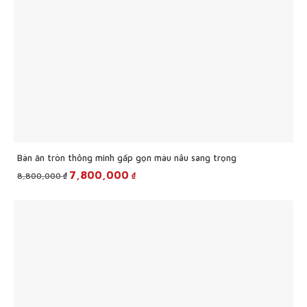
Bàn ăn tròn thông minh gấp gọn màu nâu sang trọng
Original
Current
7,800,000
₫
₫
8,800,000
price
price
was:
is:
8,800,000 ₫.
7,800,000 ₫.