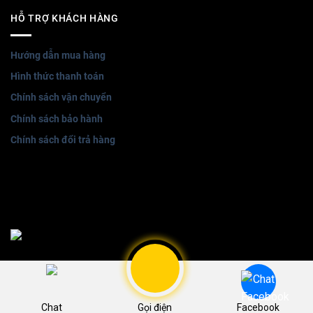
HỖ TRỢ KHÁCH HÀNG
Hướng dẫn mua hàng
Hình thức thanh toán
Chính sách vận chuyển
Chính sách bảo hành
Chính sách đổi trả hàng
Bản quyền thuộc về noithathongminh Winli © 2026 | Thiết kế
website bởi
POKA MEDIA
Chat
Gọi điện
Facebook