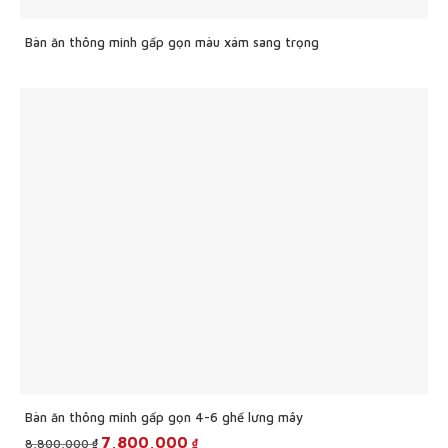
Bàn ăn thông minh gấp gọn màu xám sang trọng
Bàn ăn thông minh gấp gọn 4-6 ghế lưng mây
Original
Current
7,800,000
₫
₫
8,800,000