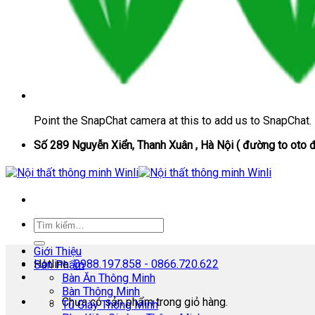
Point the SnapChat camera at this to add us to SnapChat.
Số 289 Nguyễn Xiển, Thanh Xuân , Hà Nội ( đường to oto đ
Giới Thiệu
Hotline:
0988.197.858 - 0866.720.622
Sản Phẩm
Bàn Ăn Thông Minh
Bàn Thông Minh
Chưa có sản phẩm trong giỏ hàng.
Tủ Giày Thông Minh