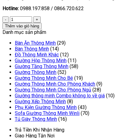
Hotline:
0988.197.858 / 0866.720.622
Thêm vào giỏ hàng
Danh mục sản phẩm
Bàn Ăn Thông Minh
(29)
Bàn Thông Minh
(14)
Đồ Thông Minh Khác
(12)
Giường Hộp Thông Minh
(11)
Giường Tầng Thông Minh
(58)
Giường Thông Minh
(52)
Giường Thông Minh Cho Bé
(19)
Giường Thông Minh Cho Phòng Khách
(9)
Giường Thông Minh Cho Phòng Ngủ
(28)
Giường thông minh Combo không lo về giá
(10)
Giường Xếp Thông Minh
(8)
Phụ Kiện Giường Thông Minh
(43)
Sofa Giường Thông Minh Winli
(70)
Tủ Giày Thông Minh
(16)
Trả Tiền Khi Nhận Hàng
Giao Hàng Tận Nơi