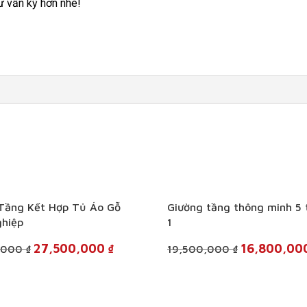
ư vấn kỹ hơn nhé!
+
Tầng Kết Hợp Tủ Áo Gỗ
Giường tầng thông minh 5 
hiệp
1
Original
Current
Original
27,500,000
₫
16,800,0
,000
₫
19,500,000
₫
price
price
price
was:
is:
was:
30,500,000 ₫.
27,500,000 ₫.
19,500,000 ₫.