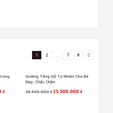
1
2
…
7
8
+
trong
Giường Tầng Gỗ Tự Nhiên Cho Bé
Đẹp, Chắc Chắn
Current
Original
Current
00
₫
25,500,000
₫
28,500,000
₫
price
price
price
is:
was:
is:
16,800,000 ₫.
28,500,000 ₫.
25,500,000 ₫.