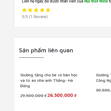
Liên hệ ngay để được nhân viên của
Nội thất Winli
t
5/5
(1 Review)
Sản phẩm liên quan
+
+
Giường tầng cho bé có bàn học
Giường 
và tủ áo nhà anh Thắng- Hà
Công Ng
Đông
30,500
Original
Current
26,500,000
₫
29,500,000
₫
price
price
was:
is:
29,500,000 ₫.
26,500,000 ₫.