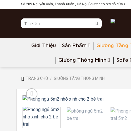
Skip
Số 289 Nguyễn Xiển, Thanh Xuân , Hà Nội ( đường to oto đỗ cửa )
to
content
Giới Thiệu
Sản Phẩm
Giường Tầng 
Giường Thông Minh
Sofa 
TRANG CHỦ
/
GIƯỜNG TẦNG THÔNG MINH