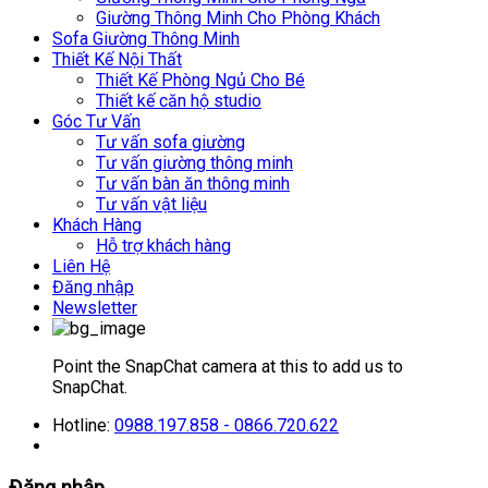
Giường Thông Minh Cho Phòng Khách
Sofa Giường Thông Minh
Thiết Kế Nội Thất
Thiết Kế Phòng Ngủ Cho Bé
Thiết kế căn hộ studio
Góc Tư Vấn
Tư vấn sofa giường
Tư vấn giường thông minh
Tư vấn bàn ăn thông minh
Tư vấn vật liệu
Khách Hàng
Hỗ trợ khách hàng
Liên Hệ
Đăng nhập
Newsletter
Point the SnapChat camera at this to add us to
SnapChat.
Hotline:
0988.197.858 - 0866.720.622