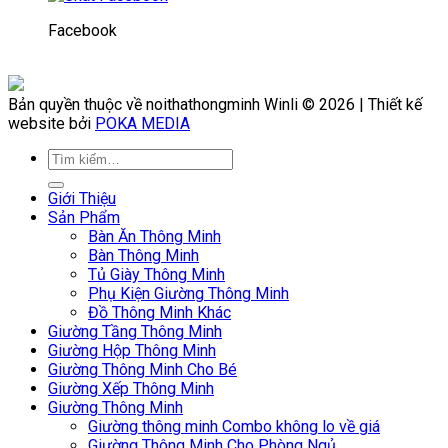
Facebook
Bản quyền thuộc về noithathongminh Winli © 2026 | Thiết kế
website bởi
POKA MEDIA
Giới Thiệu
Sản Phẩm
Bàn Ăn Thông Minh
Bàn Thông Minh
Tủ Giày Thông Minh
Phụ Kiện Giường Thông Minh
Đồ Thông Minh Khác
Giường Tầng Thông Minh
Giường Hộp Thông Minh
Giường Thông Minh Cho Bé
Giường Xếp Thông Minh
Giường Thông Minh
Giường thông minh Combo không lo về giá
Giường Thông Minh Cho Phòng Ngủ