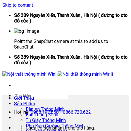
Skip to content
Số 289 Nguyễn Xiển, Thanh Xuân , Hà Nội ( đường to oto
đỗ cửa )
Point the SnapChat camera at this to add us to
SnapChat.
Số 289 Nguyễn Xiển, Thanh Xuân , Hà Nội ( đường to oto
đỗ cửa )
Giới Thiệu
Sản Phẩm
Bàn Ăn Thông Minh
Hotline:
0988.197.858 - 0866.720.622
Bàn Thông Minh
Tủ Giày Thông Minh
Phụ Kiện Giường Thông Minh
Chưa có sản phẩm trong giỏ hàng.