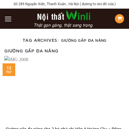
Skip
Số 289 Nguyễn Xiển, Thanh Xuân , Hà Nội ( đường to oto đỗ cửa )
to
content
TAG ARCHIVES:
GIƯỜNG GẤP ĐA NĂNG
GIƯỜNG GẤP ĐA NĂNG
12
Th7
Giường gấp đa năng cho 2 bé nhà chị Hân ở Hoàng Cầu – Đống