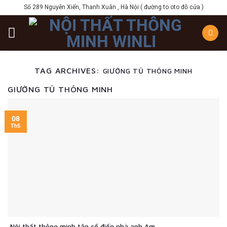
Skip
Số 289 Nguyễn Xiển, Thanh Xuân , Hà Nội ( đường to oto đỗ cửa )
to
content
TAG ARCHIVES:
GIƯỜNG TỦ THÔNG MINH
GIƯỜNG TỦ THÔNG MINH
08
Th5
Nội thất thông minh tân cổ điển nhà anh Am