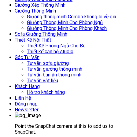
Giường Xếp Thông Minh
Giường Thông Minh
Giường thông minh Combo không lo về giá
Giường Thông Minh Cho Phòng Ngủ
Giường Thông Minh Cho Phòng Khách
Sofa Giường Thông Minh
Thiết Kế Nội Thất
Thiết Kế Phòng Ngủ Cho Bé
Thiết kế căn hộ studio
Góc Tư Vấn
Tư vấn sofa giường
Tư vấn giường thông minh
Tư vấn bàn ăn thông minh
Tư vấn vật liệu
Khách Hàng
Hỗ trợ khách hàng
Liên Hệ
Đăng nhập
Newsletter
Point the SnapChat camera at this to add us to
SnapChat.