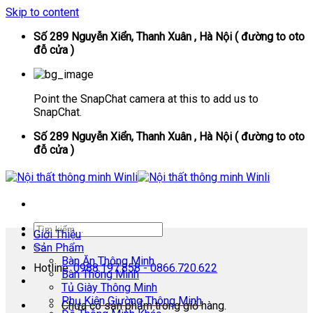
Skip to content
Số 289 Nguyễn Xiển, Thanh Xuân , Hà Nội ( đường to oto
đỗ cửa )
Point the SnapChat camera at this to add us to
SnapChat.
Số 289 Nguyễn Xiển, Thanh Xuân , Hà Nội ( đường to oto
đỗ cửa )
Giới Thiệu
Sản Phẩm
Bàn Ăn Thông Minh
Hotline:
0988.197.858 - 0866.720.622
Bàn Thông Minh
Tủ Giày Thông Minh
Phụ Kiện Giường Thông Minh
Chưa có sản phẩm trong giỏ hàng.