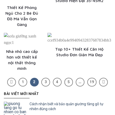
Studio Hiện Đại 35-45m2
Thiết Kế Phòng
Ngủ Cho 2 Bé Đủ
Đồ Mà Vẫn Gọn
Gàng
Top 10+ Thiết Kế Căn Hộ
Nhà nhỏ cao cấp
Studio Đơn Giản Mà Đẹp
hơn với thiết kế
nội thất thông
minh
1
2
3
4
5
…
19
BÀI VIẾT MỚI NHẤT
Cách nhận biết và bảo quản giường tầng gỗ tự
nhiên đúng cách