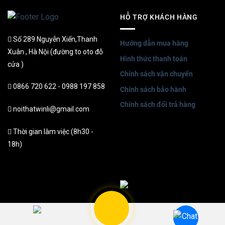
HỖ TRỢ KHÁCH HÀNG
Số 289 Nguyễn Xiển,Thanh
Hướng dẫn mua hàng
Xuân , Hà Nội (đường to oto đỗ
Hình thức thanh toán
cửa )
Chính sách vận chuyển
0866 720 622 - 0988 197 858
Chính sách bảo hành
Chính sách đổi trả hàng
noithatwinli@gmail.com
Thời gian làm việc (8h30 -
18h)
Bản quyền thuộc về noithathongminh Winli © 2026 | Thiết kế