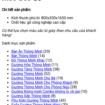
Chi tiết sản phẩm:
Kích thước phủ bì: 800x300x1650 mm
Chất liệu: gỗ công nghiệp cao cấp
Có thể lựa chọn màu sắc tủ giày theo nhu cầu của khách
hàng!
Danh mục sản phẩm
Bàn Ăn Thông Minh
(29)
Bàn Thông Minh
(14)
Đồ Thông Minh Khác
(12)
Giường Hộp Thông Minh
(11)
Giường Tầng Thông Minh
(58)
Giường Thông Minh
(52)
Giường Thông Minh Cho Bé
(19)
Giường Thông Minh Cho Phòng Khách
(9)
Giường Thông Minh Cho Phòng Ngủ
(28)
Giường thông minh Combo không lo về giá
(10)
Giường Xếp Thông Minh
(8)
Phụ Kiện Giường Thông Minh
(43)
Sofa Giường Thông Minh Winli
(70)