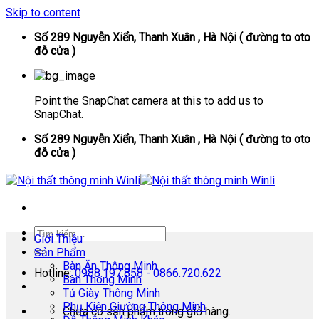
Skip to content
Số 289 Nguyễn Xiển, Thanh Xuân , Hà Nội ( đường to oto
đỗ cửa )
Point the SnapChat camera at this to add us to
SnapChat.
Số 289 Nguyễn Xiển, Thanh Xuân , Hà Nội ( đường to oto
đỗ cửa )
Giới Thiệu
Sản Phẩm
Bàn Ăn Thông Minh
Hotline:
0988.197.858 - 0866.720.622
Bàn Thông Minh
Tủ Giày Thông Minh
Phụ Kiện Giường Thông Minh
Chưa có sản phẩm trong giỏ hàng.