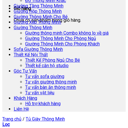
Đồ Thông Minh Khác
Giường Tầng Thông Minh
Giỏ hàng
Giường Hộp Thông Minh
Giường Thông Minh Cho Bé
Chưa có sản phẩm trong giỏ hàng.
Giường Xếp Thông Minh
Giường Thông Minh
Giường thông minh Combo không lo về giá
Giường Thông Minh Cho Phòng Ngủ
Giường Thông Minh Cho Phòng Khách
Sofa Giường Thông Minh
Thiết Kế Nội Thất
Thiết Kế Phòng Ngủ Cho Bé
Thiết kế căn hộ studio
Góc Tư Vấn
Tư vấn sofa giường
Tư vấn giường thông minh
Tư vấn bàn ăn thông minh
Tư vấn vật liệu
Khách Hàng
Hỗ trợ khách hàng
Liên Hệ
Trang chủ
/
Tủ Giày Thông Minh
Lọc