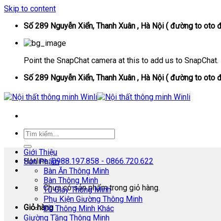
Skip to content
Số 289 Nguyễn Xiển, Thanh Xuân , Hà Nội ( đường to oto đ
Point the SnapChat camera at this to add us to SnapChat.
Số 289 Nguyễn Xiển, Thanh Xuân , Hà Nội ( đường to oto đ
Giới Thiệu
Hotline:
0988.197.858 - 0866.720.622
Sản Phẩm
Bàn Ăn Thông Minh
Bàn Thông Minh
Chưa có sản phẩm trong giỏ hàng.
Tủ Giày Thông Minh
Phụ Kiện Giường Thông Minh
Giỏ hàng
Đồ Thông Minh Khác
Giường Tầng Thông Minh