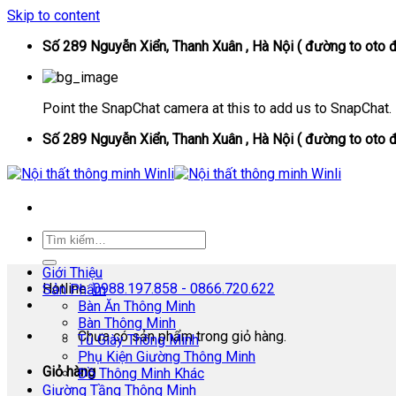
Skip to content
Số 289 Nguyễn Xiển, Thanh Xuân , Hà Nội ( đường to oto đ
Point the SnapChat camera at this to add us to SnapChat.
Số 289 Nguyễn Xiển, Thanh Xuân , Hà Nội ( đường to oto đ
Giới Thiệu
Hotline:
0988.197.858 - 0866.720.622
Sản Phẩm
Bàn Ăn Thông Minh
Bàn Thông Minh
Chưa có sản phẩm trong giỏ hàng.
Tủ Giày Thông Minh
Phụ Kiện Giường Thông Minh
Giỏ hàng
Đồ Thông Minh Khác
Giường Tầng Thông Minh