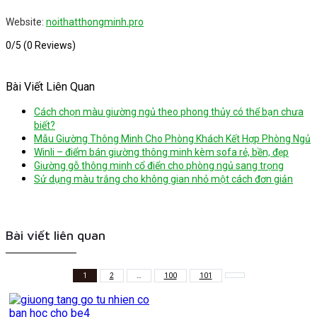
Website:
noithatthongminh.pro
0/5
(0 Reviews)
Bài Viết Liên Quan
Cách chọn màu giường ngủ theo phong thủy có thể bạn chưa
biết?
Mẫu Giường Thông Minh Cho Phòng Khách Kết Hợp Phòng Ngủ
Winli – điểm bán giường thông minh kèm sofa rẻ, bền, đẹp
Giường gỗ thông minh cổ điển cho phòng ngủ sang trọng
Sử dụng màu trắng cho không gian nhỏ một cách đơn giản
Bài viết liên quan
1
2
…
100
101