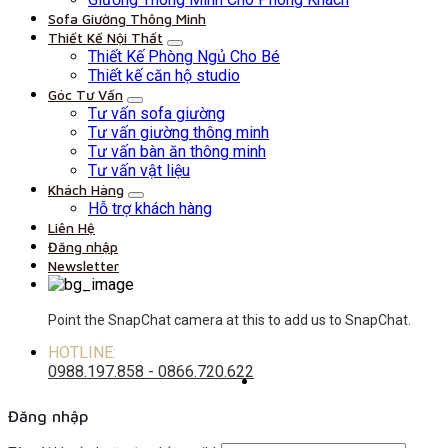
Sofa Giường Thông Minh
Thiết Kế Nội Thất
Thiết Kế Phòng Ngủ Cho Bé
Thiết kế căn hộ studio
Góc Tư Vấn
Tư vấn sofa giường
Tư vấn giường thông minh
Tư vấn bàn ăn thông minh
Tư vấn vật liệu
Khách Hàng
Hỗ trợ khách hàng
Liên Hệ
Đăng nhập
Newsletter
Point the SnapChat camera at this to add us to SnapChat.
HOTLINE:
0988.197.858 - 0866.720.622
Đăng nhập