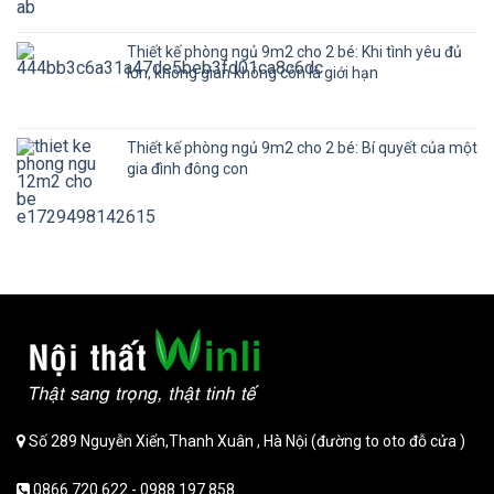
Thiết kế phòng ngủ 9m2 cho 2 bé: Khi tình yêu đủ
lớn, không gian không còn là giới hạn
Thiết kế phòng ngủ 9m2 cho 2 bé: Bí quyết của một
gia đình đông con
Số 289 Nguyễn Xiển,Thanh Xuân , Hà Nội (đường to oto đỗ cửa )
0866 720 622 - 0988 197 858