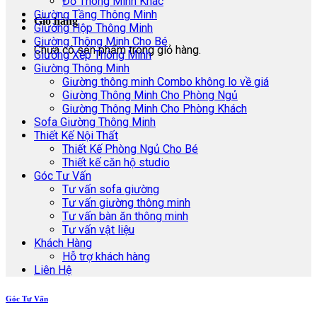
Đồ Thông Minh Khác
Giường Tầng Thông Minh
Giỏ hàng
Giường Hộp Thông Minh
Giường Thông Minh Cho Bé
Chưa có sản phẩm trong giỏ hàng.
Giường Xếp Thông Minh
Giường Thông Minh
Giường thông minh Combo không lo về giá
Giường Thông Minh Cho Phòng Ngủ
Giường Thông Minh Cho Phòng Khách
Sofa Giường Thông Minh
Thiết Kế Nội Thất
Thiết Kế Phòng Ngủ Cho Bé
Thiết kế căn hộ studio
Góc Tư Vấn
Tư vấn sofa giường
Tư vấn giường thông minh
Tư vấn bàn ăn thông minh
Tư vấn vật liệu
Khách Hàng
Hỗ trợ khách hàng
Liên Hệ
Góc Tư Vấn