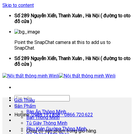
Skip to content
Số 289 Nguyễn Xiển, Thanh Xuân , Hà Nội ( đường to oto
đỗ cửa )
Point the SnapChat camera at this to add us to
SnapChat.
Số 289 Nguyễn Xiển, Thanh Xuân , Hà Nội ( đường to oto
đỗ cửa )
Giới Thiệu
Sản Phẩm
Bàn Ăn Thông Minh
Hotline:
0988.197.858 - 0866.720.622
Bàn Thông Minh
Tủ Giày Thông Minh
Phụ Kiện Giường Thông Minh
Chưa có sản phẩm trong giỏ hàng.