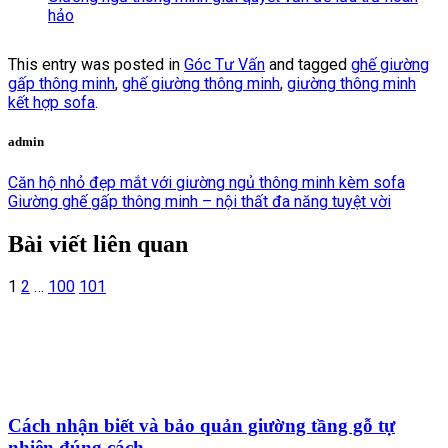
hảo
This entry was posted in
Góc Tư Vấn
and tagged
ghế giường
gấp thông minh
,
ghế giường thông minh
,
giường thông minh
kết hợp sofa
.
admin
Căn hộ nhỏ đẹp mắt với giường ngủ thông minh kèm sofa
Giường ghế gấp thông minh – nội thất đa năng tuyệt vời
Bài viết liên quan
1
2
…
100
101
Cách nhận biết và bảo quản giường tầng gỗ tự
nhiên đúng cách