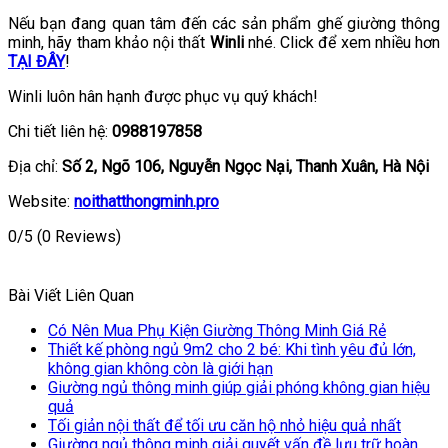
Nếu bạn đang quan tâm đến các sản phẩm ghế giường thông
minh, hãy tham khảo nội thất
Winli
nhé. Click để xem nhiều hơn
TẠI ĐÂY
!
Winli luôn hân hạnh được phục vụ quý khách!
Chi tiết liên hệ:
0988197858
Địa chỉ:
Số 2, Ngõ 106, Nguyễn Ngọc Nại, Thanh Xuân, Hà Nội
Website:
noithatthongminh.pro
0/5
(0 Reviews)
Bài Viết Liên Quan
Có Nên Mua Phụ Kiện Giường Thông Minh Giá Rẻ
Thiết kế phòng ngủ 9m2 cho 2 bé: Khi tình yêu đủ lớn,
không gian không còn là giới hạn
Giường ngủ thông minh giúp giải phóng không gian hiệu
quả
Tối giản nội thất để tối ưu căn hộ nhỏ hiệu quả nhất
Giường ngủ thông minh giải quyết vấn đề lưu trữ hoàn