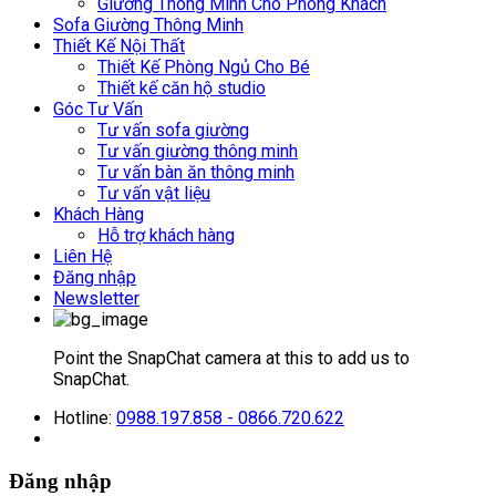
Giường Thông Minh Cho Phòng Khách
Sofa Giường Thông Minh
Thiết Kế Nội Thất
Thiết Kế Phòng Ngủ Cho Bé
Thiết kế căn hộ studio
Góc Tư Vấn
Tư vấn sofa giường
Tư vấn giường thông minh
Tư vấn bàn ăn thông minh
Tư vấn vật liệu
Khách Hàng
Hỗ trợ khách hàng
Liên Hệ
Đăng nhập
Newsletter
Point the SnapChat camera at this to add us to
SnapChat.
Hotline:
0988.197.858 - 0866.720.622
Đăng nhập