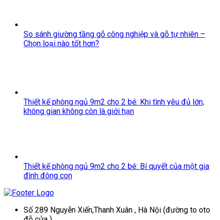
So sánh giường tầng gỗ công nghiệp và gỗ tự nhiên –
Chọn loại nào tốt hơn?
Thiết kế phòng ngủ 9m2 cho 2 bé: Khi tình yêu đủ lớn,
không gian không còn là giới hạn
Thiết kế phòng ngủ 9m2 cho 2 bé: Bí quyết của một gia
đình đông con
Số 289 Nguyễn Xiển,Thanh Xuân , Hà Nội (đường to oto
đỗ cửa )