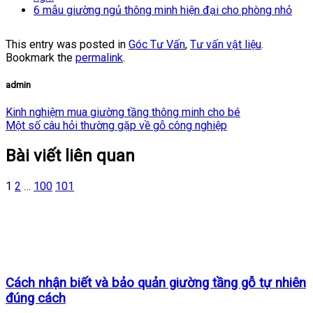
6 mẫu giường ngủ thông minh hiện đại cho phòng nhỏ
This entry was posted in
Góc Tư Vấn
,
Tư vấn vật liệu
.
Bookmark the
permalink
.
admin
Kinh nghiệm mua giường tầng thông minh cho bé
Một số câu hỏi thường gặp về gỗ công nghiệp
Bài viết liên quan
1
2
…
100
101
Cách nhận biết và bảo quản giường tầng gỗ tự nhiên
đúng cách