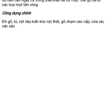
độ bền cao ngay cả trong điều kiện dễ hư mục. Dát gỗ dễ bị
các loại mọt tấn công.
Công dụng chính
Đồ gỗ, tủ, vật liệu kiến trúc nội thất, gỗ chạm cao cấp, cửa cái,
ván sàn…