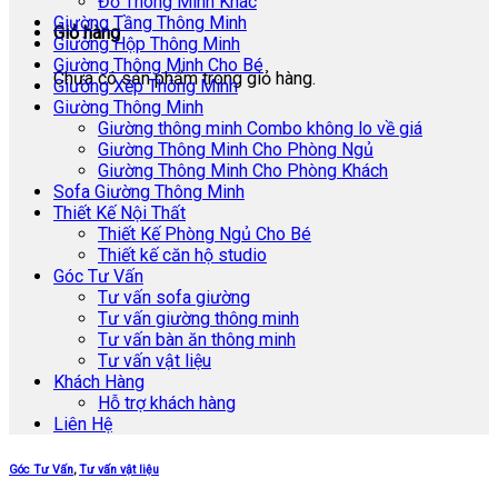
Đồ Thông Minh Khác
Giường Tầng Thông Minh
Giỏ hàng
Giường Hộp Thông Minh
Giường Thông Minh Cho Bé
Chưa có sản phẩm trong giỏ hàng.
Giường Xếp Thông Minh
Giường Thông Minh
Giường thông minh Combo không lo về giá
Giường Thông Minh Cho Phòng Ngủ
Giường Thông Minh Cho Phòng Khách
Sofa Giường Thông Minh
Thiết Kế Nội Thất
Thiết Kế Phòng Ngủ Cho Bé
Thiết kế căn hộ studio
Góc Tư Vấn
Tư vấn sofa giường
Tư vấn giường thông minh
Tư vấn bàn ăn thông minh
Tư vấn vật liệu
Khách Hàng
Hỗ trợ khách hàng
Liên Hệ
Góc Tư Vấn
,
Tư vấn vật liệu