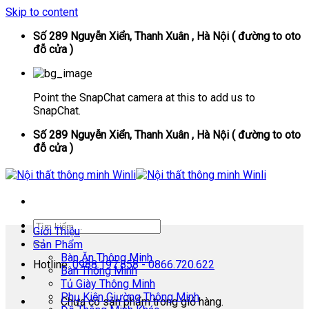
Skip to content
Số 289 Nguyễn Xiển, Thanh Xuân , Hà Nội ( đường to oto
đỗ cửa )
Point the SnapChat camera at this to add us to
SnapChat.
Số 289 Nguyễn Xiển, Thanh Xuân , Hà Nội ( đường to oto
đỗ cửa )
Giới Thiệu
Sản Phẩm
Bàn Ăn Thông Minh
Hotline:
0988.197.858 - 0866.720.622
Bàn Thông Minh
Tủ Giày Thông Minh
Phụ Kiện Giường Thông Minh
Chưa có sản phẩm trong giỏ hàng.