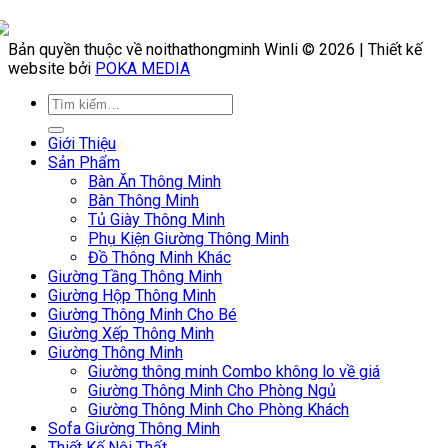
Bản quyền thuộc về noithathongminh Winli © 2026 | Thiết kế
website bởi
POKA MEDIA
Giới Thiệu
Sản Phẩm
Bàn Ăn Thông Minh
Bàn Thông Minh
Tủ Giày Thông Minh
Phụ Kiện Giường Thông Minh
Đồ Thông Minh Khác
Giường Tầng Thông Minh
Giường Hộp Thông Minh
Giường Thông Minh Cho Bé
Giường Xếp Thông Minh
Giường Thông Minh
Giường thông minh Combo không lo về giá
Giường Thông Minh Cho Phòng Ngủ
Giường Thông Minh Cho Phòng Khách
Sofa Giường Thông Minh
Thiết Kế Nội Thất