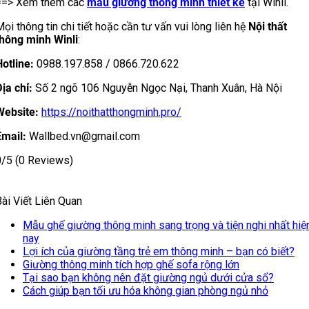
==> Xem thêm các
mẫu giường thông minh thiết kế
tại Winli.
ọi thông tin chi tiết hoặc cần tư vấn vui lòng liên hệ
Nội
thất
thông minh Winli
:
otline:
0988.197.858 / 0866.720.622
ịa chỉ:
Số 2 ngõ 106 Nguyễn Ngọc Nại, Thanh Xuân, Hà Nội
Website:
https://noithatthongminh.pro/
Email:
Wallbed.vn@gmail.com
0/5
(0 Reviews)
ài Viết Liên Quan
Mẫu ghế giường thông minh sang trọng và tiện nghi nhất hiệ
nay
Lợi ích của giường tầng trẻ em thông minh – bạn có biết?
Giường thông minh tích hợp ghế sofa rộng lớn
Tại sao bạn không nên đặt giường ngủ dưới cửa sổ?
Cách giúp bạn tối ưu hóa không gian phòng ngủ nhỏ