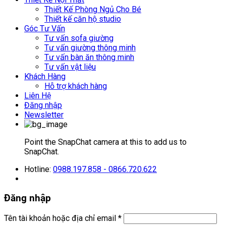
Thiết Kế Phòng Ngủ Cho Bé
Thiết kế căn hộ studio
Góc Tư Vấn
Tư vấn sofa giường
Tư vấn giường thông minh
Tư vấn bàn ăn thông minh
Tư vấn vật liệu
Khách Hàng
Hỗ trợ khách hàng
Liên Hệ
Đăng nhập
Newsletter
Point the SnapChat camera at this to add us to
SnapChat.
Hotline:
0988.197.858 - 0866.720.622
Đăng nhập
Tên tài khoản hoặc địa chỉ email
*