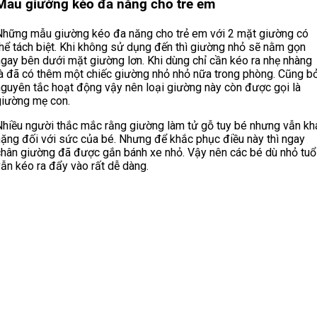
Mẫu giường kéo đa năng cho trẻ em
Những mẫu giường kéo đa năng cho trẻ em với 2 mặt giường có
thể tách biệt. Khi không sử dụng đến thì giường nhỏ sẽ nằm gọn
ngay bên dưới mặt giường lơn. Khi dùng chỉ cần kéo ra nhẹ nhàng
là đã có thêm một chiếc giường nhỏ nhỏ nữa trong phòng. Cũng bở
nguyên tắc hoạt động vậy nên loại giường này còn được gọi là
giường mẹ con.
Nhiều người thắc mắc rằng giường làm tử gỗ tuy bé nhưng vẫn kh
nặng đối với sức của bé. Nhưng để khắc phục điều này thì ngay
chân giường đã được gắn bánh xe nhỏ. Vậy nên các bé dù nhỏ tuổ
ẫn kéo ra đẩy vào rất dễ dàng.