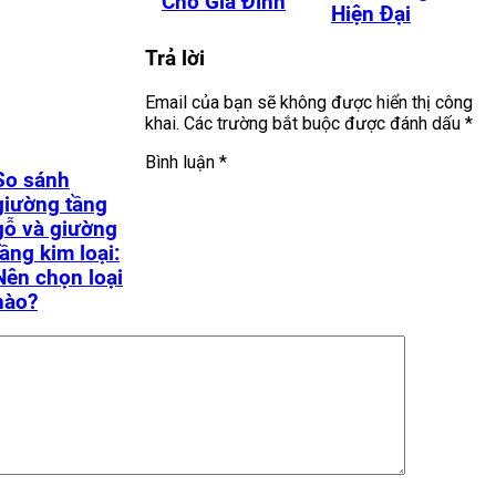
Cho Gia Đình
Hiện Đại
Trả lời
Email của bạn sẽ không được hiển thị công
khai.
Các trường bắt buộc được đánh dấu
*
Bình luận
*
So sánh
giường tầng
gỗ và giường
tầng kim loại:
Nên chọn loại
nào?