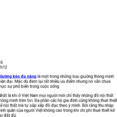
26
Th12
Giường kéo đa năng
là một trong những loại giường thông minh
hiện đại. Mặc dù đem lại rất nhiều ưu điểm nhưng nó vẫn chưa
thực sự phổ biến trong cuộc sống.
hất là khi ở Việt Nam mọi người mới chỉ thấy những đồ nội thất
hông minh trên tivi. Đa phần các hộ gia đình cũng không thuê thiế
kế nội thất mà tự sắp xếp đồ đạc theo ý mình. Bởi rằng thu nhập
ình quân của người Việt không cao trong khi chi phí thuê thiết kế
ại đắt đỏ.