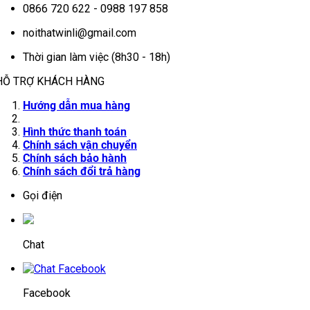
0866 720 622 - 0988 197 858
noithatwinli@gmail.com
Thời gian làm việc (8h30 - 18h)
HỖ TRỢ KHÁCH HÀNG
Hướng dẫn mua hàng
Hình thức thanh toán
Chính sách vận chuyển
Chính sách bảo hành
Chính sách đổi trả hàng
Gọi điện
Chat
Facebook