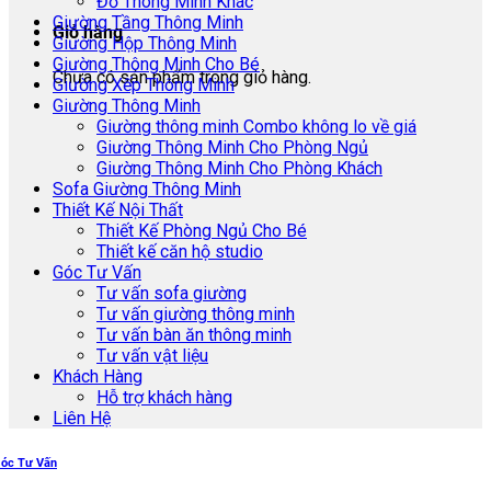
Đồ Thông Minh Khác
Giường Tầng Thông Minh
Giỏ hàng
Giường Hộp Thông Minh
Giường Thông Minh Cho Bé
Chưa có sản phẩm trong giỏ hàng.
Giường Xếp Thông Minh
Giường Thông Minh
Giường thông minh Combo không lo về giá
Giường Thông Minh Cho Phòng Ngủ
Giường Thông Minh Cho Phòng Khách
Sofa Giường Thông Minh
Thiết Kế Nội Thất
Thiết Kế Phòng Ngủ Cho Bé
Thiết kế căn hộ studio
Góc Tư Vấn
Tư vấn sofa giường
Tư vấn giường thông minh
Tư vấn bàn ăn thông minh
Tư vấn vật liệu
Khách Hàng
Hỗ trợ khách hàng
Liên Hệ
óc Tư Vấn