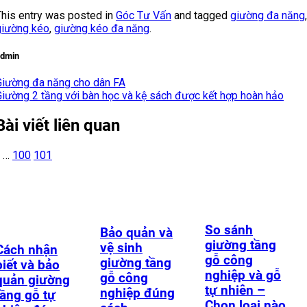
This entry was posted in
Góc Tư Vấn
and tagged
giường đa năng
,
giường kéo
,
giường kéo đa năng
.
dmin
Giường đa năng cho dân FA
Giường 2 tầng với bàn học và kệ sách được kết hợp hoàn hảo
Bài viết liên quan
…
100
101
So sánh
Bảo quản và
giường tầng
vệ sinh
Cách nhận
gỗ công
giường tầng
biết và bảo
nghiệp và gỗ
gỗ công
quản giường
tự nhiên –
nghiệp đúng
tầng gỗ tự
Chọn loại nào