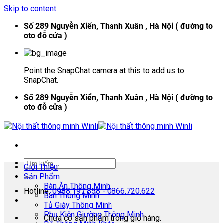
Skip to content
Số 289 Nguyễn Xiển, Thanh Xuân , Hà Nội ( đường to
oto đỗ cửa )
Point the SnapChat camera at this to add us to
SnapChat.
Số 289 Nguyễn Xiển, Thanh Xuân , Hà Nội ( đường to
oto đỗ cửa )
Giới Thiệu
Sản Phẩm
Bàn Ăn Thông Minh
Hotline:
0988.197.858 - 0866.720.622
Bàn Thông Minh
Tủ Giày Thông Minh
Phụ Kiện Giường Thông Minh
Chưa có sản phẩm trong giỏ hàng.