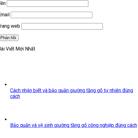
Tên
Email
Trang web
Bài Viết Mới Nhất
Cách nhận biết và bảo quản giường tầng gỗ tự nhiên đúng
cách
Bảo quản và vệ sinh giường tầng gỗ công nghiệp đúng cách