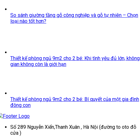
So sánh giường tầng gỗ công nghiệp và gỗ tự nhiên – Chọn
loại nào tốt hơn?
Thiết kế phòng ngủ 9m2 cho 2 bé: Khi tình yêu đủ lớn, không
gian không còn là giới hạn
Thiết kế phòng ngủ 9m2 cho 2 bé: Bí quyết của một gia đình
đông con
Số 289 Nguyễn Xiển,Thanh Xuân , Hà Nội (đường to oto đỗ
cửa )