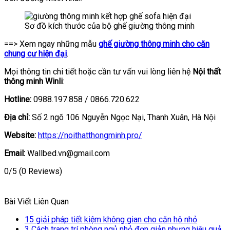
Sơ đồ kích thước của bộ ghế giường thông minh
==> Xem ngay những mẫu
ghế giường thông minh cho căn
chung cư hiện đại
.
Mọi thông tin chi tiết hoặc cần tư vấn vui lòng liên hệ
Nội thất
thông minh Winli
:
Hotline:
0988.197.858 / 0866.720.622
Địa chỉ:
Số 2 ngõ 106 Nguyễn Ngọc Nại, Thanh Xuân, Hà Nội
Website:
https://noithatthongminh.pro/
Email:
Wallbed.vn@gmail.com
0/5
(0 Reviews)
Bài Viết Liên Quan
15 giải pháp tiết kiệm không gian cho căn hộ nhỏ
3 Cách trang trí phòng ngủ nhỏ đơn giản nhưng hiệu quả