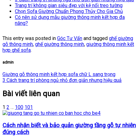
Trang trí không gian siêu đẹp với kệ nổi treo tường
Chọn Sofa Giường Chuẩn Phong Thủy Cho Gia Chủ
Có nên sử dụng mẫu giường thông minh kết hợp đa
năng?
This entry was posted in
Góc Tư Vấn
and tagged
ghế giường
gỗ thông minh
,
ghế giường thông minh
,
giường thông minh kết
hợp ghế sofa
.
admin
Giường gỗ thông minh kết hợp sofa chữ L sang trọng
3 Cách trang trí phòng ngủ nhỏ đơn giản nhưng hiệu quả
Bài viết liên quan
1
2
…
100
101
Cách nhận biết và bảo quản giường tầng gỗ tự nhiên
đúng cách