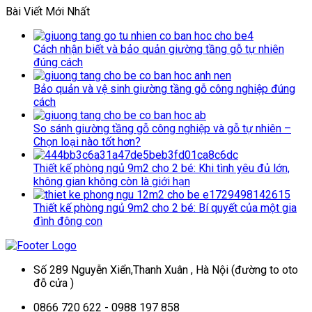
Bài Viết Mới Nhất
Cách nhận biết và bảo quản giường tầng gỗ tự nhiên
đúng cách
Bảo quản và vệ sinh giường tầng gỗ công nghiệp đúng
cách
So sánh giường tầng gỗ công nghiệp và gỗ tự nhiên –
Chọn loại nào tốt hơn?
Thiết kế phòng ngủ 9m2 cho 2 bé: Khi tình yêu đủ lớn,
không gian không còn là giới hạn
Thiết kế phòng ngủ 9m2 cho 2 bé: Bí quyết của một gia
đình đông con
Số 289 Nguyễn Xiển,Thanh Xuân , Hà Nội (đường to oto
đỗ cửa )
0866 720 622 - 0988 197 858