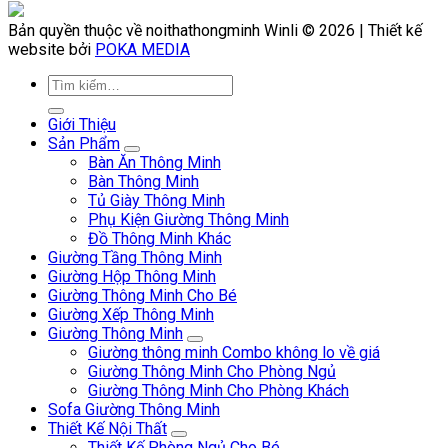
Bản quyền thuộc về noithathongminh Winli © 2026 | Thiết kế
website bởi
POKA MEDIA
Giới Thiệu
Sản Phẩm
Bàn Ăn Thông Minh
Bàn Thông Minh
Tủ Giày Thông Minh
Phụ Kiện Giường Thông Minh
Đồ Thông Minh Khác
Giường Tầng Thông Minh
Giường Hộp Thông Minh
Giường Thông Minh Cho Bé
Giường Xếp Thông Minh
Giường Thông Minh
Giường thông minh Combo không lo về giá
Giường Thông Minh Cho Phòng Ngủ
Giường Thông Minh Cho Phòng Khách
Sofa Giường Thông Minh
Thiết Kế Nội Thất
Thiết Kế Phòng Ngủ Cho Bé