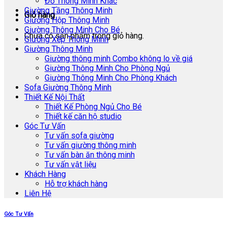
Đồ Thông Minh Khác
Giường Tầng Thông Minh
Giỏ hàng
Giường Hộp Thông Minh
Giường Thông Minh Cho Bé
Chưa có sản phẩm trong giỏ hàng.
Giường Xếp Thông Minh
Giường Thông Minh
Giường thông minh Combo không lo về giá
Giường Thông Minh Cho Phòng Ngủ
Giường Thông Minh Cho Phòng Khách
Sofa Giường Thông Minh
Thiết Kế Nội Thất
Thiết Kế Phòng Ngủ Cho Bé
Thiết kế căn hộ studio
Góc Tư Vấn
Tư vấn sofa giường
Tư vấn giường thông minh
Tư vấn bàn ăn thông minh
Tư vấn vật liệu
Khách Hàng
Hỗ trợ khách hàng
Liên Hệ
Góc Tư Vấn