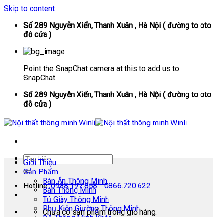
Skip to content
Số 289 Nguyễn Xiển, Thanh Xuân , Hà Nội ( đường to oto
đỗ cửa )
Point the SnapChat camera at this to add us to
SnapChat.
Số 289 Nguyễn Xiển, Thanh Xuân , Hà Nội ( đường to oto
đỗ cửa )
Giới Thiệu
Sản Phẩm
Bàn Ăn Thông Minh
Hotline:
0988.197.858 - 0866.720.622
Bàn Thông Minh
Tủ Giày Thông Minh
Phụ Kiện Giường Thông Minh
Chưa có sản phẩm trong giỏ hàng.