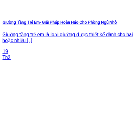
Giường Tầng Trẻ Em- Giải Pháp Hoàn Hảo Cho Phòng Ngủ Nhỏ
Giường tầng trẻ em là loại giường được thiết kế dành cho hai
hoặc nhiều [...]
19
Th2