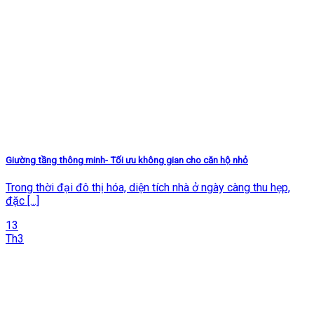
Giường tầng thông minh- Tối ưu không gian cho căn hộ nhỏ
Trong thời đại đô thị hóa, diện tích nhà ở ngày càng thu hẹp,
đặc [...]
13
Th3