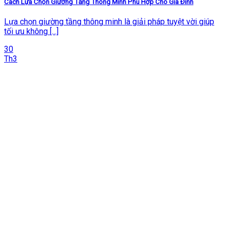
Cách Lựa Chọn Giường Tầng Thông Minh Phù Hợp Cho Gia Đình
Lựa chọn giường tầng thông minh là giải pháp tuyệt vời giúp
tối ưu không [...]
30
Th3