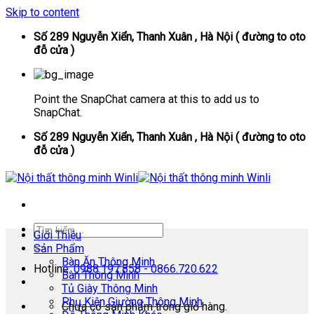
Skip to content
Số 289 Nguyễn Xiển, Thanh Xuân , Hà Nội ( đường to oto
đỗ cửa )
Point the SnapChat camera at this to add us to
SnapChat.
Số 289 Nguyễn Xiển, Thanh Xuân , Hà Nội ( đường to oto
đỗ cửa )
Giới Thiệu
Sản Phẩm
Bàn Ăn Thông Minh
Hotline:
0988.197.858 - 0866.720.622
Bàn Thông Minh
Tủ Giày Thông Minh
Phụ Kiện Giường Thông Minh
Chưa có sản phẩm trong giỏ hàng.