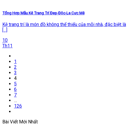
Tổng Hợp Mẫu Kệ Trang Trí Đẹp-Độc-Lạ Cực Mê
Kệ trang trí là món đồ không thể thiếu của mỗi nhà, đặc biệt là
[...]
10
Th11
1
2
3
4
5
6
7
…
126
Bài Viết Mới Nhất