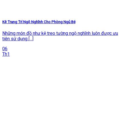
Kệ Trang Trí Ngộ Nghĩnh Cho Phòng Ngủ Bé
Những món đồ như kệ treo tường ngộ nghĩnh luôn được ưu
tiên sử dụng [...]
06
Th1