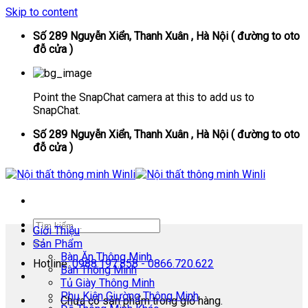
Skip to content
Số 289 Nguyễn Xiển, Thanh Xuân , Hà Nội ( đường to oto
đỗ cửa )
Point the SnapChat camera at this to add us to
SnapChat.
Số 289 Nguyễn Xiển, Thanh Xuân , Hà Nội ( đường to oto
đỗ cửa )
Giới Thiệu
Sản Phẩm
Bàn Ăn Thông Minh
Hotline:
0988.197.858 - 0866.720.622
Bàn Thông Minh
Tủ Giày Thông Minh
Phụ Kiện Giường Thông Minh
Chưa có sản phẩm trong giỏ hàng.