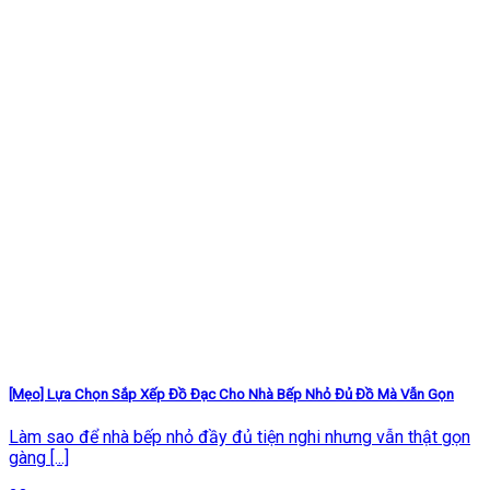
[Mẹo] Lựa Chọn Sắp Xếp Đồ Đạc Cho Nhà Bếp Nhỏ Đủ Đồ Mà Vẫn Gọn
Làm sao để nhà bếp nhỏ đầy đủ tiện nghi nhưng vẫn thật gọn
gàng [...]