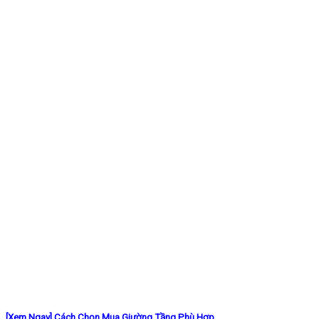
[Xem Ngay] Cách Chọn Mua Giường Tầng Phù Hợp