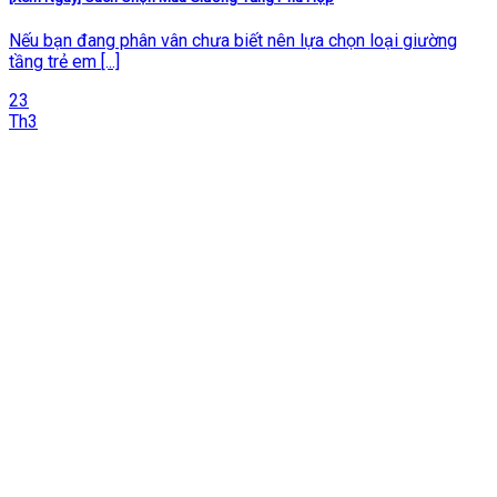
Nếu bạn đang phân vân chưa biết nên lựa chọn loại giường
tầng trẻ em [...]
23
Th3