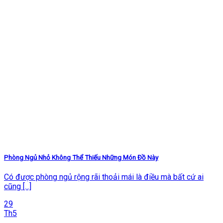
Phòng Ngủ Nhỏ Không Thể Thiếu Những Món Đồ Này
Có được phòng ngủ rộng rãi thoải mái là điều mà bất cứ ai
cũng [...]
29
Th5