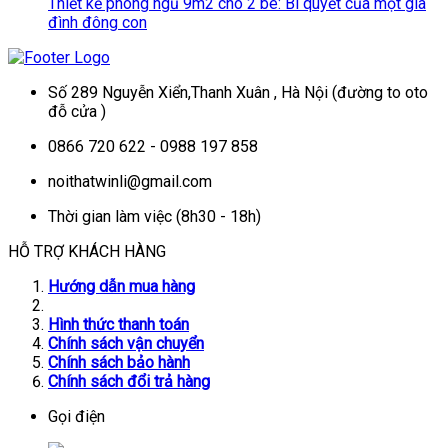
Thiết kế phòng ngủ 9m2 cho 2 bé: Bí quyết của một gia
đình đông con
Số 289 Nguyễn Xiển,Thanh Xuân , Hà Nội (đường to oto
đỗ cửa )
0866 720 622 - 0988 197 858
noithatwinli@gmail.com
Thời gian làm việc (8h30 - 18h)
HỖ TRỢ KHÁCH HÀNG
Hướng dẫn mua hàng
Hình thức thanh toán
Chính sách vận chuyển
Chính sách bảo hành
Chính sách đổi trả hàng
Gọi điện