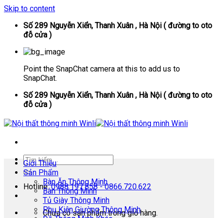
Skip to content
Số 289 Nguyễn Xiển, Thanh Xuân , Hà Nội ( đường to oto
đỗ cửa )
Point the SnapChat camera at this to add us to
SnapChat.
Số 289 Nguyễn Xiển, Thanh Xuân , Hà Nội ( đường to oto
đỗ cửa )
Giới Thiệu
Sản Phẩm
Bàn Ăn Thông Minh
Hotline:
0988.197.858 - 0866.720.622
Bàn Thông Minh
Tủ Giày Thông Minh
Phụ Kiện Giường Thông Minh
Chưa có sản phẩm trong giỏ hàng.