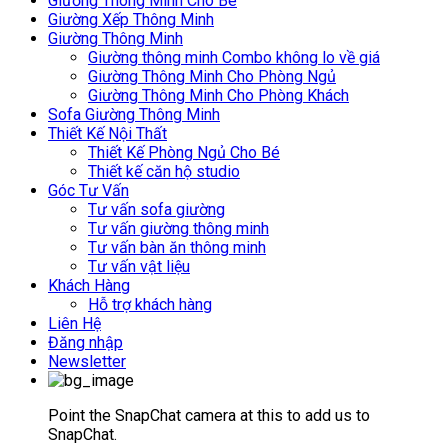
Giường Thông Minh Cho Bé
Giường Xếp Thông Minh
Giường Thông Minh
Giường thông minh Combo không lo về giá
Giường Thông Minh Cho Phòng Ngủ
Giường Thông Minh Cho Phòng Khách
Sofa Giường Thông Minh
Thiết Kế Nội Thất
Thiết Kế Phòng Ngủ Cho Bé
Thiết kế căn hộ studio
Góc Tư Vấn
Tư vấn sofa giường
Tư vấn giường thông minh
Tư vấn bàn ăn thông minh
Tư vấn vật liệu
Khách Hàng
Hỗ trợ khách hàng
Liên Hệ
Đăng nhập
Newsletter
Point the SnapChat camera at this to add us to
SnapChat.