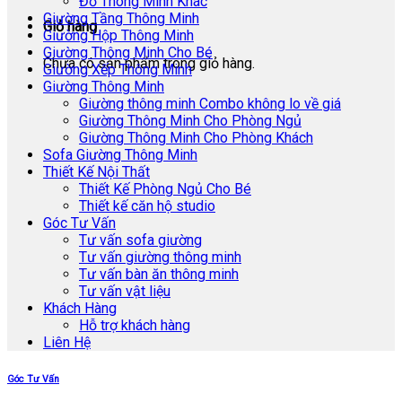
Đồ Thông Minh Khác
Giường Tầng Thông Minh
Giỏ hàng
Giường Hộp Thông Minh
Giường Thông Minh Cho Bé
Chưa có sản phẩm trong giỏ hàng.
Giường Xếp Thông Minh
Giường Thông Minh
Giường thông minh Combo không lo về giá
Giường Thông Minh Cho Phòng Ngủ
Giường Thông Minh Cho Phòng Khách
Sofa Giường Thông Minh
Thiết Kế Nội Thất
Thiết Kế Phòng Ngủ Cho Bé
Thiết kế căn hộ studio
Góc Tư Vấn
Tư vấn sofa giường
Tư vấn giường thông minh
Tư vấn bàn ăn thông minh
Tư vấn vật liệu
Khách Hàng
Hỗ trợ khách hàng
Liên Hệ
Góc Tư Vấn