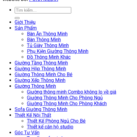
Giới Thiệu
Sản Phẩm
Bàn Ăn Thông Minh
Bàn Thông Minh
Tủ Giày Thông Minh
Phụ Kiện Giường Thông Minh
Đồ Thông Minh Khác
Giường Tầng Thông Minh
Giường Hộp Thông Minh
Giường Thông Minh Cho Bé
Giường Xếp Thông Minh
Giường Thông Minh
Giường thông minh Combo không lo về giá
Giường Thông Minh Cho Phòng Ngủ
Giường Thông Minh Cho Phòng Khách
Sofa Giường Thông Minh
Thiết Kế Nội Thất
Thiết Kế Phòng Ngủ Cho Bé
Thiết kế căn hộ studio
Góc Tư Vấn