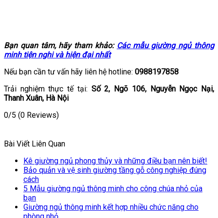
Bạn quan tâm, hãy tham khảo:
Các mẫu giường ngủ thông
minh tiện nghi và hiện đại nhất
Nếu bạn cần tư vấn hãy liên hệ hotline:
0988197858
Trải nghiệm thực tế tại:
Số
2, Ngõ 106, Nguyễn Ngọc Nại,
Thanh Xuân, Hà Nội
0/5
(0 Reviews)
Bài Viết Liên Quan
Kê giường ngủ phong thủy và những điều bạn nên biết!
Bảo quản và vệ sinh giường tầng gỗ công nghiệp đúng
cách
5 Mẫu giường ngủ thông minh cho công chúa nhỏ của
bạn
Giường ngủ thông minh kết hợp nhiều chức năng cho
phòng nhỏ