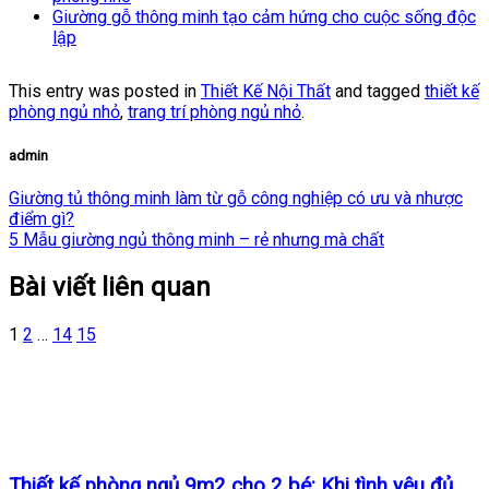
Giường gỗ thông minh tạo cảm hứng cho cuộc sống độc
lập
This entry was posted in
Thiết Kế Nội Thất
and tagged
thiết kế
phòng ngủ nhỏ
,
trang trí phòng ngủ nhỏ
.
admin
Giường tủ thông minh làm từ gỗ công nghiệp có ưu và nhược
điểm gì?
5 Mẫu giường ngủ thông minh – rẻ nhưng mà chất
Bài viết liên quan
1
2
…
14
15
Thiết kế phòng ngủ 9m2 cho 2 bé: Khi tình yêu đủ