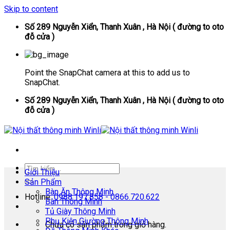
Skip to content
Số 289 Nguyễn Xiển, Thanh Xuân , Hà Nội ( đường to oto
đỗ cửa )
Point the SnapChat camera at this to add us to
SnapChat.
Số 289 Nguyễn Xiển, Thanh Xuân , Hà Nội ( đường to oto
đỗ cửa )
Giới Thiệu
Sản Phẩm
Bàn Ăn Thông Minh
Hotline:
0988.197.858 - 0866.720.622
Bàn Thông Minh
Tủ Giày Thông Minh
Phụ Kiện Giường Thông Minh
Chưa có sản phẩm trong giỏ hàng.