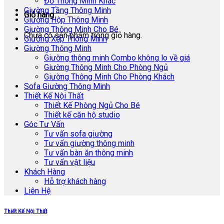
Đồ Thông Minh Khác
Giường Tầng Thông Minh
Giỏ hàng
Giường Hộp Thông Minh
Giường Thông Minh Cho Bé
Chưa có sản phẩm trong giỏ hàng.
Giường Xếp Thông Minh
Giường Thông Minh
Giường thông minh Combo không lo về giá
Giường Thông Minh Cho Phòng Ngủ
Giường Thông Minh Cho Phòng Khách
Sofa Giường Thông Minh
Thiết Kế Nội Thất
Thiết Kế Phòng Ngủ Cho Bé
Thiết kế căn hộ studio
Góc Tư Vấn
Tư vấn sofa giường
Tư vấn giường thông minh
Tư vấn bàn ăn thông minh
Tư vấn vật liệu
Khách Hàng
Hỗ trợ khách hàng
Liên Hệ
Thiết Kế Nội Thất