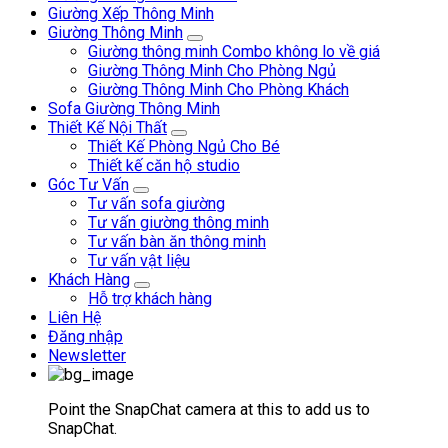
Giường Xếp Thông Minh
Giường Thông Minh
Giường thông minh Combo không lo về giá
Giường Thông Minh Cho Phòng Ngủ
Giường Thông Minh Cho Phòng Khách
Sofa Giường Thông Minh
Thiết Kế Nội Thất
Thiết Kế Phòng Ngủ Cho Bé
Thiết kế căn hộ studio
Góc Tư Vấn
Tư vấn sofa giường
Tư vấn giường thông minh
Tư vấn bàn ăn thông minh
Tư vấn vật liệu
Khách Hàng
Hỗ trợ khách hàng
Liên Hệ
Đăng nhập
Newsletter
Point the SnapChat camera at this to add us to
SnapChat.