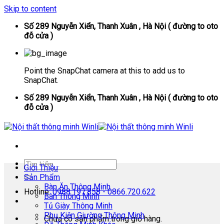
Skip to content
Số 289 Nguyễn Xiển, Thanh Xuân , Hà Nội ( đường to oto
đỗ cửa )
Point the SnapChat camera at this to add us to
SnapChat.
Số 289 Nguyễn Xiển, Thanh Xuân , Hà Nội ( đường to oto
đỗ cửa )
Giới Thiệu
Sản Phẩm
Bàn Ăn Thông Minh
Hotline:
0988.197.858 - 0866.720.622
Bàn Thông Minh
Tủ Giày Thông Minh
Phụ Kiện Giường Thông Minh
Chưa có sản phẩm trong giỏ hàng.