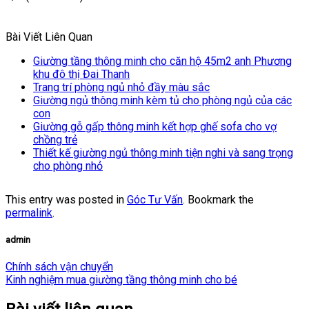
Bài Viết Liên Quan
Giường tầng thông minh cho căn hộ 45m2 anh Phương
khu đô thị Đai Thanh
Trang trí phòng ngủ nhỏ đầy màu sắc
Giường ngủ thông minh kèm tủ cho phòng ngủ của các
con
Giường gỗ gấp thông minh kết hợp ghế sofa cho vợ
chồng trẻ
Thiết kế giường ngủ thông minh tiện nghi và sang trọng
cho phòng nhỏ
This entry was posted in
Góc Tư Vấn
. Bookmark the
permalink
.
admin
Chính sách vận chuyển
Kinh nghiệm mua giường tầng thông minh cho bé