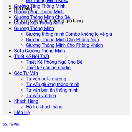
Đồ Thông Minh Khác
Giường Tầng Thông Minh
Giỏ hàng
Giường Hộp Thông Minh
Giường Thông Minh Cho Bé
Chưa có sản phẩm trong giỏ hàng.
Giường Xếp Thông Minh
Giường Thông Minh
Giường thông minh Combo không lo về giá
Giường Thông Minh Cho Phòng Ngủ
Giường Thông Minh Cho Phòng Khách
Sofa Giường Thông Minh
Thiết Kế Nội Thất
Thiết Kế Phòng Ngủ Cho Bé
Thiết kế căn hộ studio
Góc Tư Vấn
Tư vấn sofa giường
Tư vấn giường thông minh
Tư vấn bàn ăn thông minh
Tư vấn vật liệu
Khách Hàng
Hỗ trợ khách hàng
Liên Hệ
Góc Tư Vấn