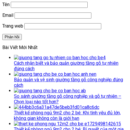
Tên
Email
Trang web
Bài Viết Mới Nhất
Cách nhận biết và bảo quản giường tầng gỗ tự nhiên
đúng cách
Bảo quản và vệ sinh giường tầng gỗ công nghiệp đúng
cách
So sánh giường tầng gỗ công nghiệp và gỗ tự nhiên –
Chọn loại nào tốt hơn?
Thiết kế phòng ngủ 9m2 cho 2 bé: Khi tình yêu đủ lớn,
không gian không còn là giới hạn
Thiết kế phòng ngủ 9m2 cho 2 bé: Bí quyết của một gia