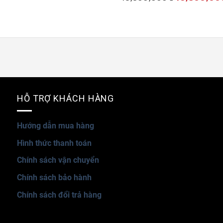
price
12,800,000 ₫.
10,800,000 ₫.
was:
18,800,000 ₫.
HỖ TRỢ KHÁCH HÀNG
Hướng dẫn mua hàng
Hình thức thanh toán
Chính sách vận chuyển
Chính sách bảo hành
Chính sách đổi trả hàng