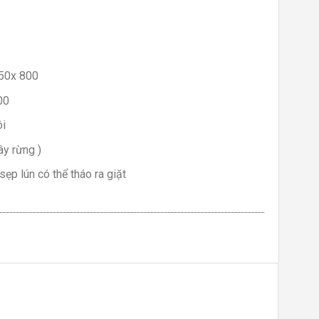
850x 800
00
ôi
ây rừng )
p lún có thể tháo ra giặt