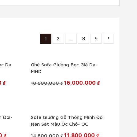
1
2
…
8
9
+
ọc Da
Ghế Sofa Giường Bọc Giả Da-
MHD
Current
Original
Current
0
₫
16,000,000
₫
18,800,000
₫
price
price
price
is:
was:
is:
18,600,000 ₫.
18,800,000 ₫.
16,000,000 ₫.
+
h Đôi-
Sofa Giường Gỗ Thông Minh Đôi
Nan Sắt Màu Óc Chó- OC
Current
Original
Current
00
₫
11,800,000
₫
14,800,000
₫