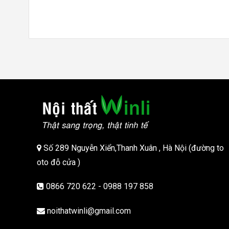
13,500,000 ₫.
11,500,000 ₫.
Số 289 Nguyễn Xiển,Thanh Xuân , Hà Nội (đường to
oto đỗ cửa )
0866 720 622 - 0988 197 858
noithatwinli@gmail.com