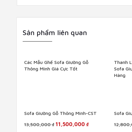
Sản phẩm liên quan
+
+
Các Mẫu Ghế Sofa Giường Gỗ
Thanh L
Thông Minh Giá Cực Tốt
Sofa Gi
Hàng
+
+
Sofa Giường Gỗ Thông Minh-CST
Sofa Gi
Original
Current
11,500,000
₫
13,500,000
₫
12,800
price
price
was:
is: