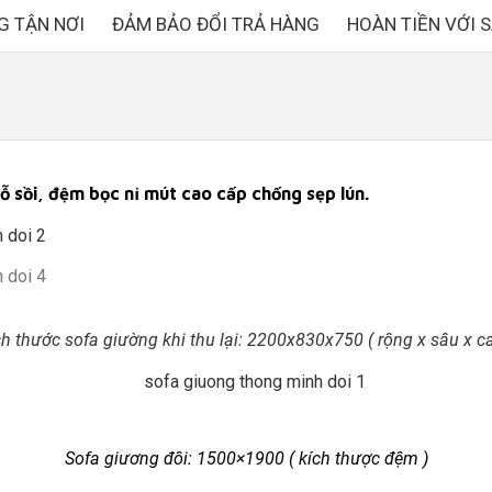
G TẬN NƠI
ĐẢM BẢO ĐỔI TRẢ HÀNG
HOÀN TIỀN VỚI 
 sồi, đệm bọc nỉ mút cao cấp chống sẹp lún.
ch thước sofa giường khi thu lại: 2200x830x750 ( rộng x sâu x ca
Sofa giương đôi: 1500×1900 ( kích thược đệm )