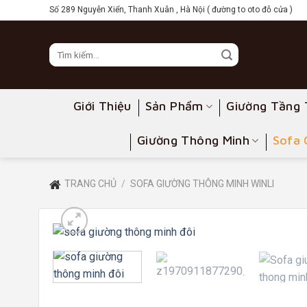
Skip
Số 289 Nguyễn Xiển, Thanh Xuân , Hà Nội ( đường to oto đỗ cửa )
to
content
Giới Thiệu
Sản Phẩm
Giường Tầng 
Giường Thông Minh
Sofa 
TRANG CHỦ
/
SOFA GIƯỜNG THÔNG MINH WINLI