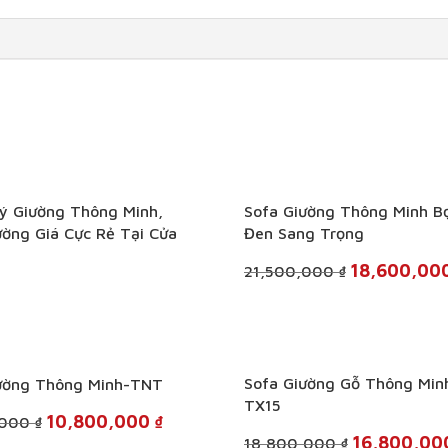
+
ý Giường Thông Minh,
Sofa Giường Thông Minh B
ường Giá Cực Rẻ Tại Cửa
Đen Sang Trọng
Original
18,600,00
21,500,000
₫
price
was:
21,500,000 ₫.
+
Sofa Giường Gỗ Thông Min
ường Thông Minh-TNT
TX15
Original
Current
10,800,000
₫
,000
₫
price
price
Original
16,800,0
18,800,000
₫
was:
is: