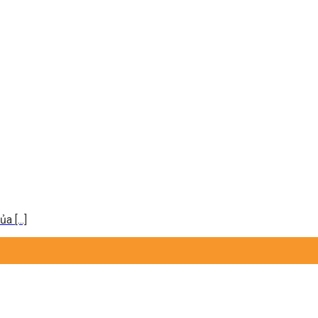
 [...]