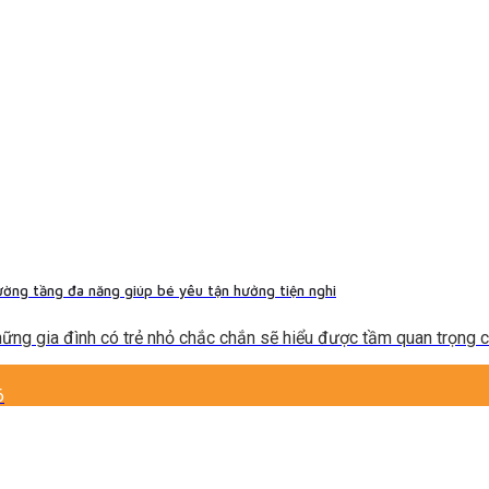
ường tầng đa năng giúp bé yêu tận hưởng tiện nghi
ững gia đình có trẻ nhỏ chắc chắn sẽ hiểu được tầm quan trọng của
6