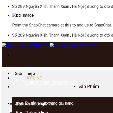
Skip
Số 289 Nguyễn Xiển, Thanh Xuân , Hà Nội ( đường to oto đ
to
content
Point the SnapChat camera at this to add us to SnapChat.
Số 289 Nguyễn Xiển, Thanh Xuân , Hà Nội ( đường to oto đ
Giới Thiệu
HOTLINE:
0988.197.858 - 0866.720.622
Sản Phẩm
Chưa có sản phẩm trong giỏ hàng.
Bàn Ăn Thông Minh
Bàn Thông Minh