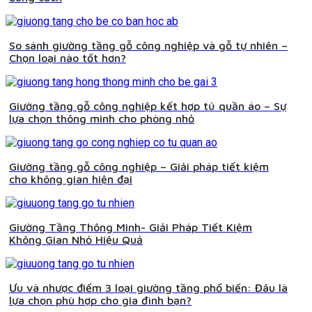
So sánh giường tầng gỗ công nghiệp và gỗ tự nhiên –
Chọn loại nào tốt hơn?
Giường tầng gỗ công nghiệp kết hợp tủ quần áo – Sự
lựa chọn thông minh cho phòng nhỏ
Giường tầng gỗ công nghiệp – Giải pháp tiết kiệm
cho không gian hiện đại
Giường Tầng Thông Minh- Giải Pháp Tiết Kiệm
Không Gian Nhỏ Hiệu Quả
Ưu và nhược điểm 3 loại giường tầng phổ biến: Đâu là
lựa chọn phù hợp cho gia đình bạn?