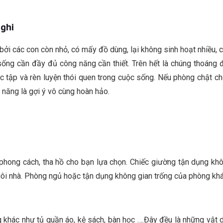
nghi
ởi các con còn nhỏ, có mấy đồ dùng, lại không sinh hoạt nhiều, 
n sống cần đầy đủ công năng cần thiết. Trên hết là chúng thoán
ọc tập và rèn luyện thói quen trong cuộc sống. Nếu phòng chật ch
a năng là gợi ý vô cùng hoàn hảo.
hong cách, tha hồ cho bạn lựa chọn. Chiếc giường tận dụng không
ngôi nhà. Phòng ngủ hoặc tận dụng không gian trống của phòng khá
ng khác như tủ quần áo, kệ sách, bàn học ….Đây đều là những vật 