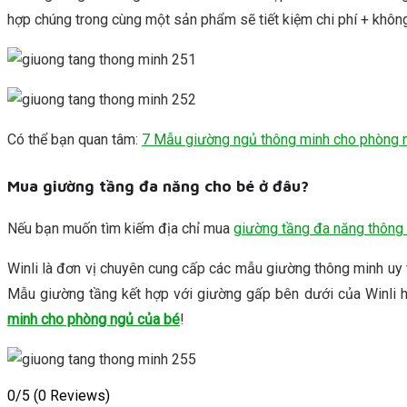
hợp chúng trong cùng một sản phẩm sẽ tiết kiệm chi phí + không 
Có thể bạn quan tâm:
7 Mẫu giường ngủ thông minh cho phòng n
Mua giường tầng đa năng cho bé ở đâu?
Nếu bạn muốn tìm kiếm địa chỉ mua
giường tầng đa năng thông
Winli là đơn vị chuyên cung cấp các mẫu giường thông minh uy 
Mẫu giường tầng kết hợp với giường gấp bên dưới của Winli 
minh cho phòng ngủ của bé
!
0/5
(0 Reviews)