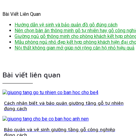
Bài Viết Liên Quan
Hướng dẫn vệ sinh và bảo quản đồ gỗ đúng cách
Nên chọn bàn ăn thông minh gỗ tự nhiên hay gỗ công ngh
Giường ngủ gỗ thông minh cho phòng khách kết hợp phòn
Mẫu phòng ngủ nhỏ đẹp kết hợp phòng khách hiện đại cho
Nội thất không gian mở giúp nới rộng căn hộ nhỏ hiệu quả
Bài viết liên quan
Cách nhận biết và bảo quản giường tầng gỗ tự nhiên
đúng cách
Bảo quản và vệ sinh giường tầng gỗ công nghiệp
đúng cách