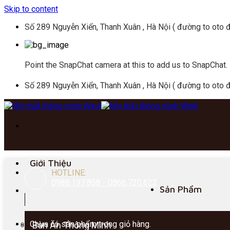
Skip to content
Số 289 Nguyễn Xiển, Thanh Xuân , Hà Nội ( đường to oto đ
Point the SnapChat camera at this to add us to SnapChat.
Số 289 Nguyễn Xiển, Thanh Xuân , Hà Nội ( đường to oto đ
Giới Thiệu
HOTLINE:
0988.197.858 - 0866.720.622
Sản Phẩm
Chưa có sản phẩm trong giỏ hàng.
Bàn Ăn Thông Minh