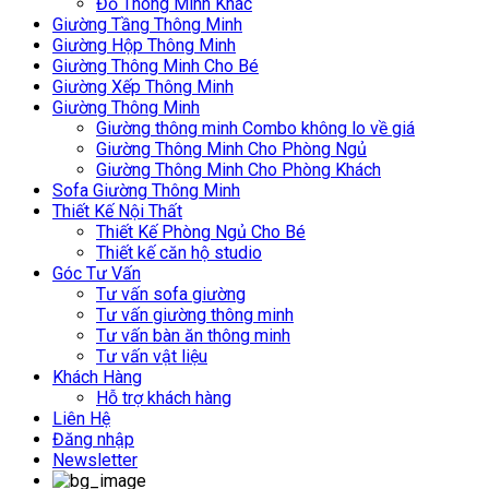
Đồ Thông Minh Khác
Giường Tầng Thông Minh
Giường Hộp Thông Minh
Giường Thông Minh Cho Bé
Giường Xếp Thông Minh
Giường Thông Minh
Giường thông minh Combo không lo về giá
Giường Thông Minh Cho Phòng Ngủ
Giường Thông Minh Cho Phòng Khách
Sofa Giường Thông Minh
Thiết Kế Nội Thất
Thiết Kế Phòng Ngủ Cho Bé
Thiết kế căn hộ studio
Góc Tư Vấn
Tư vấn sofa giường
Tư vấn giường thông minh
Tư vấn bàn ăn thông minh
Tư vấn vật liệu
Khách Hàng
Hỗ trợ khách hàng
Liên Hệ
Đăng nhập
Newsletter