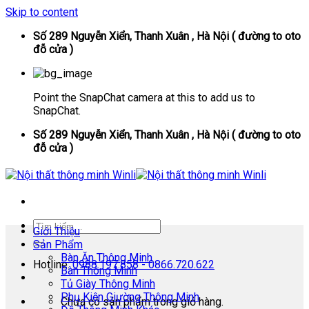
Skip to content
Số 289 Nguyễn Xiển, Thanh Xuân , Hà Nội ( đường to oto
đỗ cửa )
Point the SnapChat camera at this to add us to
SnapChat.
Số 289 Nguyễn Xiển, Thanh Xuân , Hà Nội ( đường to oto
đỗ cửa )
Giới Thiệu
Sản Phẩm
Bàn Ăn Thông Minh
Hotline:
0988.197.858 - 0866.720.622
Bàn Thông Minh
Tủ Giày Thông Minh
Phụ Kiện Giường Thông Minh
Chưa có sản phẩm trong giỏ hàng.