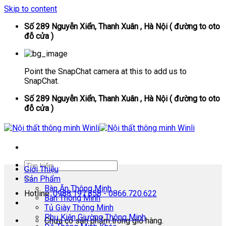
Skip to content
Số 289 Nguyễn Xiển, Thanh Xuân , Hà Nội ( đường to oto
đỗ cửa )
Point the SnapChat camera at this to add us to
SnapChat.
Số 289 Nguyễn Xiển, Thanh Xuân , Hà Nội ( đường to oto
đỗ cửa )
Giới Thiệu
Sản Phẩm
Bàn Ăn Thông Minh
Hotline:
0988.197.858 - 0866.720.622
Bàn Thông Minh
Tủ Giày Thông Minh
Phụ Kiện Giường Thông Minh
Chưa có sản phẩm trong giỏ hàng.