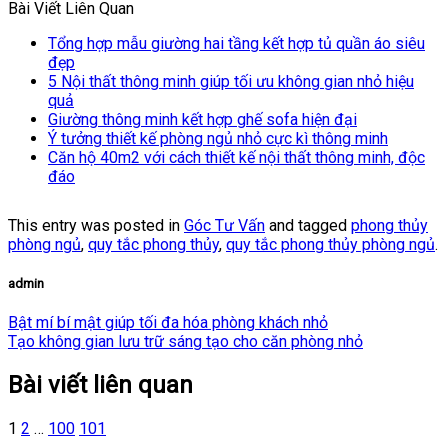
Bài Viết Liên Quan
Tổng hợp mẫu giường hai tầng kết hợp tủ quần áo siêu
đẹp
5 Nội thất thông minh giúp tối ưu không gian nhỏ hiệu
quả
Giường thông minh kết hợp ghế sofa hiện đại
Ý tưởng thiết kế phòng ngủ nhỏ cực kì thông minh
Căn hộ 40m2 với cách thiết kế nội thất thông minh, độc
đáo
This entry was posted in
Góc Tư Vấn
and tagged
phong thủy
phòng ngủ
,
quy tắc phong thủy
,
quy tắc phong thủy phòng ngủ
.
admin
Bật mí bí mật giúp tối đa hóa phòng khách nhỏ
Tạo không gian lưu trữ sáng tạo cho căn phòng nhỏ
Bài viết liên quan
1
2
…
100
101