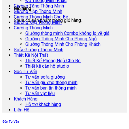
Đồ Thông Minh Khác
Giường Tầng Thông Minh
Giỏ hàng
Giường Hộp Thông Minh
Giường Thông Minh Cho Bé
Chưa có sản phẩm trong giỏ hàng.
Giường Xếp Thông Minh
Giường Thông Minh
Giường thông minh Combo không lo về giá
Giường Thông Minh Cho Phòng Ngủ
Giường Thông Minh Cho Phòng Khách
Sofa Giường Thông Minh
Thiết Kế Nội Thất
Thiết Kế Phòng Ngủ Cho Bé
Thiết kế căn hộ studio
Góc Tư Vấn
Tư vấn sofa giường
Tư vấn giường thông minh
Tư vấn bàn ăn thông minh
Tư vấn vật liệu
Khách Hàng
Hỗ trợ khách hàng
Liên Hệ
Góc Tư Vấn