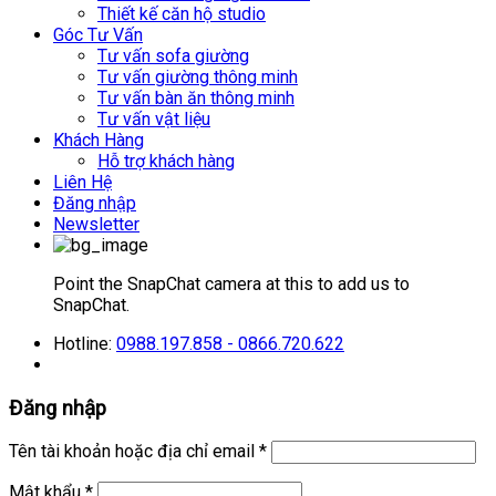
Thiết kế căn hộ studio
Góc Tư Vấn
Tư vấn sofa giường
Tư vấn giường thông minh
Tư vấn bàn ăn thông minh
Tư vấn vật liệu
Khách Hàng
Hỗ trợ khách hàng
Liên Hệ
Đăng nhập
Newsletter
Point the SnapChat camera at this to add us to
SnapChat.
Hotline:
0988.197.858 - 0866.720.622
Đăng nhập
Tên tài khoản hoặc địa chỉ email
*
Mật khẩu
*