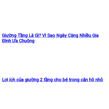
Giường Tầng Là Gì? Vì Sao Ngày Càng Nhiều Gia
Đình Ưa Chuộng
Lợi ích của giường 2 tầng cho bé trong căn hộ nhỏ