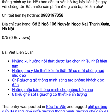
thông minh uy tín. Nếu bạn cần tư vấn hỗ trợ, hãy liên hệ ngay
với chúng tôi. Rất nhiều sản phẩm đang chờ bạn khám phá!
Chi tiết liên hệ hotline:
0988197858
Địa chỉ cửa hàng:
Số 2 Ngõ 106 Nguyễn Ngọc Nại, Thanh Xuân,
Hà Nội.
0/5
(0 Reviews)
Bài Viết Liên Quan
Những xu hướng nội thất được lựa chọn nhiều nhất hiện
nay
Những lưu ý khi thiết kế nội thất để có một phòng ngủ
nhỏ đẹp
Ghế giường gỗ thông minh sáng tạo phòng khách độc
đáo
Những mẫu bàn thông minh cho phòng bếp nhỏ
6 kiểu ghế sofa giường có thiết kế ấn tượng
This entry was posted in
Góc Tư Vấn
and tagged
ghế giường
gấp đa năng
,
ghế sofa giường thông minh
,
giường ghế gấp đa