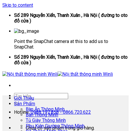
Skip to content
Số 289 Nguyễn Xiển, Thanh Xuân , Hà Nội ( đường to oto
đỗ cửa )
Point the SnapChat camera at this to add us to
SnapChat.
Số 289 Nguyễn Xiển, Thanh Xuân , Hà Nội ( đường to oto
đỗ cửa )
Giới Thiệu
Sản Phẩm
Bàn Ăn Thông Minh
Hotline:
0988.197.858 - 0866.720.622
Bàn Thông Minh
Tủ Giày Thông Minh
Phụ Kiện Giường Thông Minh
Chưa có sản phẩm trong giỏ hàng.