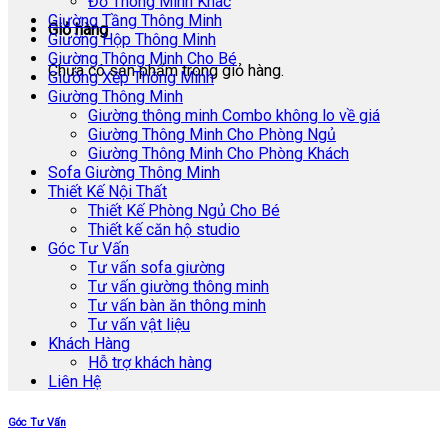
Đồ Thông Minh Khác
Giường Tầng Thông Minh
Giỏ hàng
Giường Hộp Thông Minh
Giường Thông Minh Cho Bé
Chưa có sản phẩm trong giỏ hàng.
Giường Xếp Thông Minh
Giường Thông Minh
Giường thông minh Combo không lo về giá
Giường Thông Minh Cho Phòng Ngủ
Giường Thông Minh Cho Phòng Khách
Sofa Giường Thông Minh
Thiết Kế Nội Thất
Thiết Kế Phòng Ngủ Cho Bé
Thiết kế căn hộ studio
Góc Tư Vấn
Tư vấn sofa giường
Tư vấn giường thông minh
Tư vấn bàn ăn thông minh
Tư vấn vật liệu
Khách Hàng
Hỗ trợ khách hàng
Liên Hệ
Góc Tư Vấn