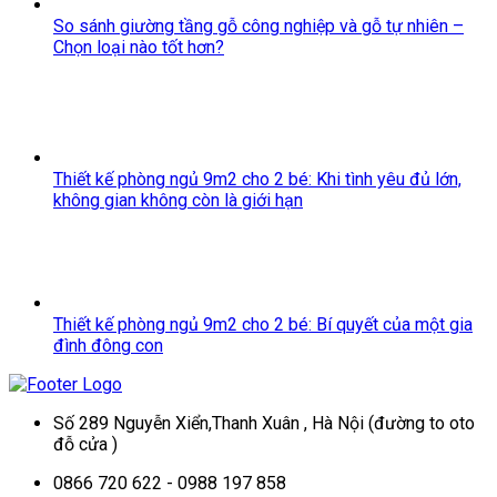
So sánh giường tầng gỗ công nghiệp và gỗ tự nhiên –
Chọn loại nào tốt hơn?
Thiết kế phòng ngủ 9m2 cho 2 bé: Khi tình yêu đủ lớn,
không gian không còn là giới hạn
Thiết kế phòng ngủ 9m2 cho 2 bé: Bí quyết của một gia
đình đông con
Số 289 Nguyễn Xiển,Thanh Xuân , Hà Nội (đường to oto
đỗ cửa )
0866 720 622 - 0988 197 858