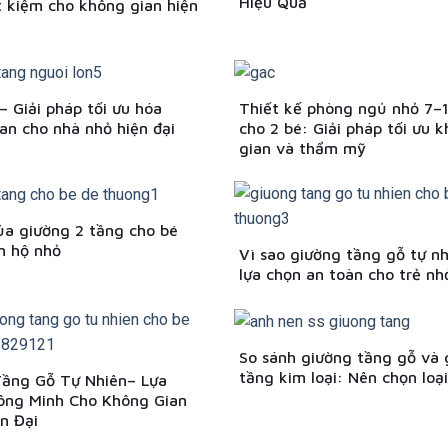
Hiệu Quả
t kiệm cho không gian hiện
– Giải pháp tối ưu hóa
Thiết kế phòng ngủ nhỏ 7–
an cho nhà nhỏ hiện đại
cho 2 bé: Giải pháp tối ưu 
gian và thẩm mỹ
của giường 2 tầng cho bé
n hộ nhỏ
Vì sao giường tầng gỗ tự nh
lựa chọn an toàn cho trẻ nh
So sánh giường tầng gỗ và 
tầng kim loại: Nên chọn loạ
Tầng Gỗ Tự Nhiên– Lựa
ông Minh Cho Không Gian
n Đại