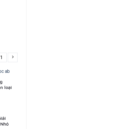
1
ng
n loại
iải
 Nhỏ