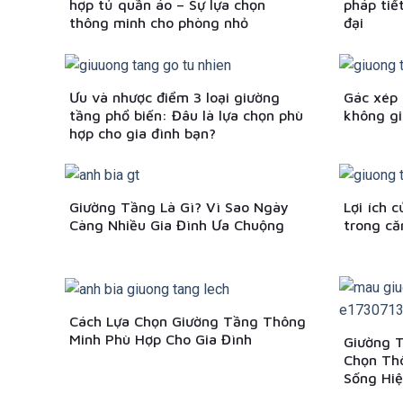
hợp tủ quần áo – Sự lựa chọn
pháp tiế
thông minh cho phòng nhỏ
đại
Ưu và nhược điểm 3 loại giường
Gác xép 
tầng phổ biến: Đâu là lựa chọn phù
không gi
hợp cho gia đình bạn?
Giường Tầng Là Gì? Vì Sao Ngày
Lợi ích 
Càng Nhiều Gia Đình Ưa Chuộng
trong că
Cách Lựa Chọn Giường Tầng Thông
Minh Phù Hợp Cho Gia Đình
Giường 
Chọn Th
Sống Hiệ