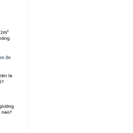
12m²
không
iên là
ỏ?
giường
i nào?