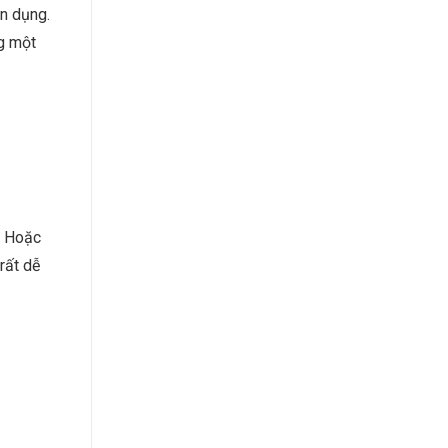
ận dụng.
ng một
. Hoặc
rất dễ