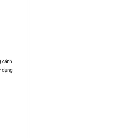
g cánh
ử dụng