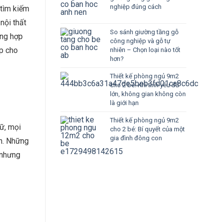
nghiệp đúng cách
 tìm kiếm
nội thất
So sánh giường tầng gỗ
ổng hợp
công nghiệp và gỗ tự
ợp cho
nhiên – Chọn loại nào tốt
hơn?
Thiết kế phòng ngủ 9m2
cho 2 bé: Khi tình yêu đủ
lớn, không gian không còn
là giới hạn
Thiết kế phòng ngủ 9m2
ữ, mọi
cho 2 bé: Bí quyết của một
gia đình đông con
ơn. Những
 nhưng