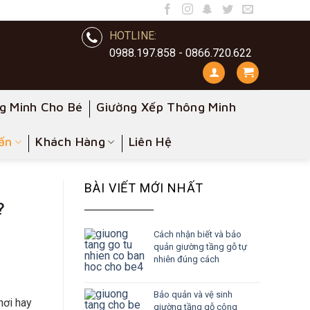
HOTLINE:
0988.197.858 - 0866.720.622
g Minh Cho Bé
Giường Xếp Thông Minh
ấn
Khách Hàng
Liên Hệ
BÀI VIẾT MỚI NHẤT
?
Cách nhận biết và bảo
quản giường tầng gỗ tự
nhiên đúng cách
Bảo quản và vệ sinh
hơi hay
giường tầng gỗ công