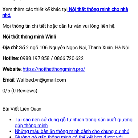
Xem thêm các thiết kế khác tại
Nội thất thông minh cho nhà
nhỏ.
Mọi thông tin chi tiết hoặc cần tư vấn vui lòng liên hệ:
Nội thất thông minh Winli
Địa chỉ:
Số 2 ngõ 106 Nguyễn Ngọc Nại, Thanh Xuân, Hà Nội
Hotline:
0988.197.858 / 0866.720.622
Website:
https://noithatthongminh.pro/
Email:
Wallbed.vn@gmail.com
0/5
(0 Reviews)
Bài Viết Liên Quan
Tại sao nên sử dụng gỗ tự nhiên trong sản xuất giường
gấp thông minh
Những mẫu bàn ăn thông minh dành cho chung cư nhỏ
Giường gỗ gấp thông minh có thể kết hợp được với