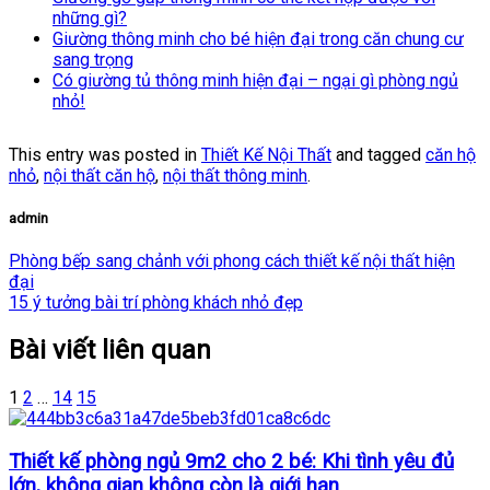
những gì?
Giường thông minh cho bé hiện đại trong căn chung cư
sang trọng
Có giường tủ thông minh hiện đại – ngại gì phòng ngủ
nhỏ!
This entry was posted in
Thiết Kế Nội Thất
and tagged
căn hộ
nhỏ
,
nội thất căn hộ
,
nội thất thông minh
.
admin
Phòng bếp sang chảnh với phong cách thiết kế nội thất hiện
đại
15 ý tưởng bài trí phòng khách nhỏ đẹp
Bài viết liên quan
1
2
…
14
15
Thiết kế phòng ngủ 9m2 cho 2 bé: Khi tình yêu đủ
lớn, không gian không còn là giới hạn