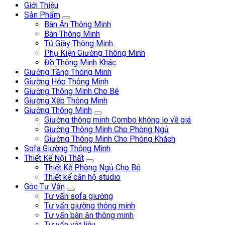
Giới Thiệu
Sản Phẩm
Bàn Ăn Thông Minh
Bàn Thông Minh
Tủ Giày Thông Minh
Phụ Kiện Giường Thông Minh
Đồ Thông Minh Khác
Giường Tầng Thông Minh
Giường Hộp Thông Minh
Giường Thông Minh Cho Bé
Giường Xếp Thông Minh
Giường Thông Minh
Giường thông minh Combo không lo về giá
Giường Thông Minh Cho Phòng Ngủ
Giường Thông Minh Cho Phòng Khách
Sofa Giường Thông Minh
Thiết Kế Nội Thất
Thiết Kế Phòng Ngủ Cho Bé
Thiết kế căn hộ studio
Góc Tư Vấn
Tư vấn sofa giường
Tư vấn giường thông minh
Tư vấn bàn ăn thông minh
Tư vấn vật liệu