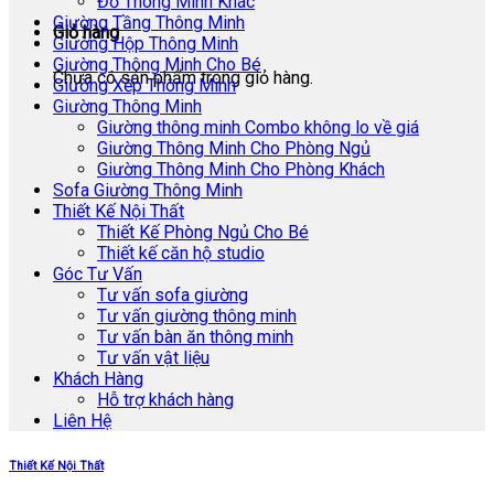
Đồ Thông Minh Khác
Giường Tầng Thông Minh
Giỏ hàng
Giường Hộp Thông Minh
Giường Thông Minh Cho Bé
Chưa có sản phẩm trong giỏ hàng.
Giường Xếp Thông Minh
Giường Thông Minh
Giường thông minh Combo không lo về giá
Giường Thông Minh Cho Phòng Ngủ
Giường Thông Minh Cho Phòng Khách
Sofa Giường Thông Minh
Thiết Kế Nội Thất
Thiết Kế Phòng Ngủ Cho Bé
Thiết kế căn hộ studio
Góc Tư Vấn
Tư vấn sofa giường
Tư vấn giường thông minh
Tư vấn bàn ăn thông minh
Tư vấn vật liệu
Khách Hàng
Hỗ trợ khách hàng
Liên Hệ
Thiết Kế Nội Thất