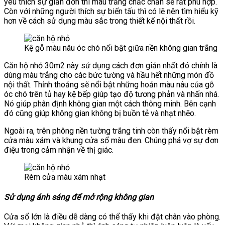
yêu thích sự giản đơn thì màu trắng chắc chắn sẽ rất phù hợp.
Còn với những người thích sự biến tấu thì có lẽ nên tìm hiểu kỹ
hơn về cách sử dụng màu sắc trong thiết kế nội thất rồi.
Kệ gỗ màu nâu óc chó nổi bật giữa nền không gian trắng
Căn hộ nhỏ 30m2 này sử dụng cách đơn giản nhất đó chính là
dùng màu trắng cho các bức tường và hầu hết những món đồ
nội thất. Thỉnh thoảng sẽ nổi bật những hoản màu nâu của gỗ
óc chó trên tủ hay kệ bếp giúp tạo độ tương phản và nhấn nhá.
Nó giúp phân định không gian một cách thông minh. Bên cạnh
đó cũng giúp không gian không bị buồn tẻ và nhạt nhẽo.
Ngoài ra, trên phông nền tường trắng tinh còn thấy nổi bật rèm
cửa màu xám và khung cửa sổ màu đen. Chúng phá vợ sự đơn
điệu trong cảm nhận về thị giác.
Rèm cửa màu xám nhạt
Sử dụng ánh sáng để mở rộng không gian
Cửa sổ lớn là điều dễ dàng có thể thấy khi đặt chân vào phòng.