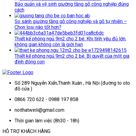
Bảo quản và vệ sinh giường tầng gỗ công nghiệp đúng
cách
So sánh giường tầng gỗ công nghiệp và gỗ tự nhiên –
Chọn loại nào tốt hơn?
Thiết kế phòng ngủ 9m2 cho 2 bé: Khi tình yêu đủ lớn,
không gian không còn là giới hạn
Thiết kế phòng ngủ 9m2 cho 2 bé: Bí quyết của một gia
đình đông con
Số 289 Nguyễn Xiển,Thanh Xuân , Hà Nội (đường to oto
đỗ cửa )
0866 720 622 - 0988 197 858
noithatwinli@gmail.com
Thời gian làm việc (8h30 - 18h)
HỖ TRỢ KHÁCH HÀNG