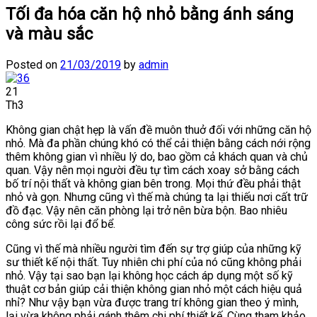
Tối đa hóa căn hộ nhỏ bằng ánh sáng
và màu sắc
Posted on
21/03/2019
by
admin
21
Th3
Không gian chật hẹp là vấn đề muôn thuở đối với những căn hộ
nhỏ. Mà đa phần chúng khó có thể cải thiện bằng cách nới rộng
thêm không gian vì nhiều lý do, bao gồm cả khách quan và chủ
quan. Vậy nên mọi người đều tự tìm cách xoay sở bằng cách
bố trí nội thất và không gian bên trong. Mọi thứ đều phải thật
nhỏ và gọn. Nhưng cũng vì thế mà chúng ta lại thiếu nơi cất trữ
đồ đạc. Vậy nên căn phòng lại trở nên bừa bộn. Bao nhiêu
công sức rồi lại đổ bể.
Cũng vì thế mà nhiều người tìm đến sự trợ giúp của những kỹ
sư thiết kế nội thất. Tuy nhiên chi phí của nó cũng không phải
nhỏ. Vậy tại sao bạn lại không học cách áp dụng một số kỹ
thuật cơ bản giúp cải thiện không gian nhỏ một cách hiệu quả
nhỉ? Như vậy bạn vừa được trang trí không gian theo ý mình,
lại vừa không phải gánh thêm chi phí thiết kế. Cùng tham khảo