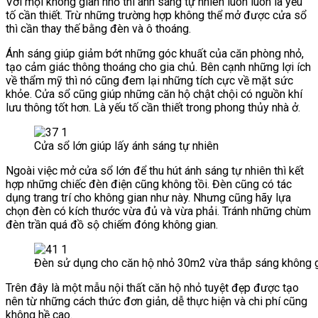
Với mọi không gian nhỏ thì ánh sáng tự nhiên luôn luôn là yếu
tố cần thiết. Trừ những trường hợp không thể mở được cửa sổ
thì cần thay thế bằng đèn và ô thoáng.
Ánh sáng giúp giảm bớt những góc khuất của căn phòng nhỏ,
tạo cảm giác thông thoáng cho gia chủ. Bên cạnh những lợi ích
về thẩm mỹ thì nó cũng đem lại những tích cực về mặt sức
khỏe. Cửa sổ cũng giúp những căn hộ chật chội có nguồn khí
lưu thông tốt hơn. Là yếu tố cần thiết trong phong thủy nhà ở.
Cửa sổ lớn giúp lấy ánh sáng tự nhiên
Ngoài việc mở cửa sổ lớn để thu hút ánh sáng tự nhiên thì kết
hợp những chiếc đèn điện cũng không tồi. Đèn cũng có tác
dụng trang trí cho không gian như này. Nhưng cũng hãy lựa
chọn đèn có kích thước vừa đủ và vừa phải. Tránh những chùm
đèn trần quá đồ sộ chiếm đóng không gian.
Đèn sử dụng cho căn hộ nhỏ 30m2 vừa thắp sáng không gia
Trên đây là một mẫu nội thất căn hộ nhỏ tuyệt đẹp được tạo
nên từ những cách thức đơn giản, dễ thực hiện và chi phí cũng
không hề cao.