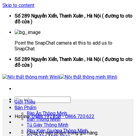
Skip to content
Số 289 Nguyễn Xiển, Thanh Xuân , Hà Nội ( đường to oto
đỗ cửa )
Point the SnapChat camera at this to add us to
SnapChat.
Số 289 Nguyễn Xiển, Thanh Xuân , Hà Nội ( đường to oto
đỗ cửa )
Giới Thiệu
Sản Phẩm
Bàn Ăn Thông Minh
Hotline:
0988.197.858 - 0866.720.622
Bàn Thông Minh
Tủ Giày Thông Minh
Phụ Kiện Giường Thông Minh
Chưa có sản phẩm trong giỏ hàng.