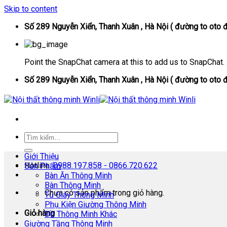
Skip to content
Số 289 Nguyễn Xiển, Thanh Xuân , Hà Nội ( đường to oto đ
Point the SnapChat camera at this to add us to SnapChat.
Số 289 Nguyễn Xiển, Thanh Xuân , Hà Nội ( đường to oto đ
Giới Thiệu
Hotline:
0988.197.858 - 0866.720.622
Sản Phẩm
Bàn Ăn Thông Minh
Bàn Thông Minh
Chưa có sản phẩm trong giỏ hàng.
Tủ Giày Thông Minh
Phụ Kiện Giường Thông Minh
Giỏ hàng
Đồ Thông Minh Khác
Giường Tầng Thông Minh