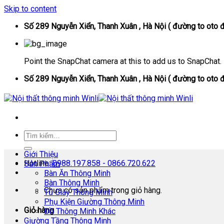
Skip to content
Số 289 Nguyễn Xiển, Thanh Xuân , Hà Nội ( đường to oto đ
Point the SnapChat camera at this to add us to SnapChat.
Số 289 Nguyễn Xiển, Thanh Xuân , Hà Nội ( đường to oto đ
Giới Thiệu
Hotline:
0988.197.858 - 0866.720.622
Sản Phẩm
Bàn Ăn Thông Minh
Bàn Thông Minh
Chưa có sản phẩm trong giỏ hàng.
Tủ Giày Thông Minh
Phụ Kiện Giường Thông Minh
Giỏ hàng
Đồ Thông Minh Khác
Giường Tầng Thông Minh