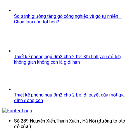
So sánh giường tầng gỗ công nghiệp và gỗ tự nhiên –
Chọn loại nào tốt hơn?
Thiết kế phòng ngủ 9m2 cho 2 bé: Khi tình yêu đủ lớn,
không gian không còn là giới hạn
Thiết kế phòng ngủ 9m2 cho 2 bé: Bí quyết của một gia
đình đông con
Số 289 Nguyễn Xiển,Thanh Xuân , Hà Nội (đường to oto
đỗ cửa )