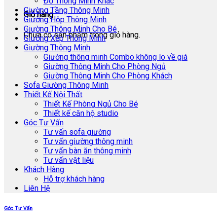
Đồ Thông Minh Khác
Giường Tầng Thông Minh
Giỏ hàng
Giường Hộp Thông Minh
Giường Thông Minh Cho Bé
Chưa có sản phẩm trong giỏ hàng.
Giường Xếp Thông Minh
Giường Thông Minh
Giường thông minh Combo không lo về giá
Giường Thông Minh Cho Phòng Ngủ
Giường Thông Minh Cho Phòng Khách
Sofa Giường Thông Minh
Thiết Kế Nội Thất
Thiết Kế Phòng Ngủ Cho Bé
Thiết kế căn hộ studio
Góc Tư Vấn
Tư vấn sofa giường
Tư vấn giường thông minh
Tư vấn bàn ăn thông minh
Tư vấn vật liệu
Khách Hàng
Hỗ trợ khách hàng
Liên Hệ
Góc Tư Vấn