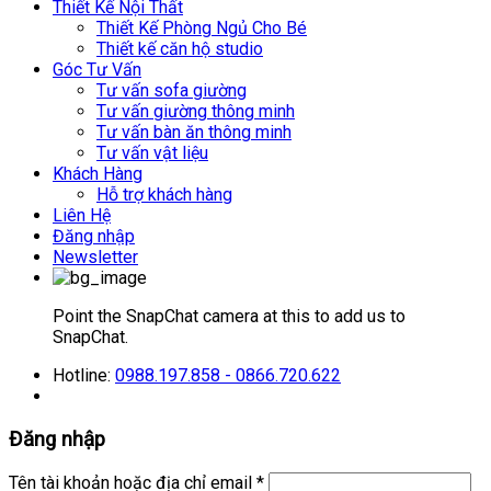
Thiết Kế Nội Thất
Thiết Kế Phòng Ngủ Cho Bé
Thiết kế căn hộ studio
Góc Tư Vấn
Tư vấn sofa giường
Tư vấn giường thông minh
Tư vấn bàn ăn thông minh
Tư vấn vật liệu
Khách Hàng
Hỗ trợ khách hàng
Liên Hệ
Đăng nhập
Newsletter
Point the SnapChat camera at this to add us to
SnapChat.
Hotline:
0988.197.858 - 0866.720.622
Đăng nhập
Tên tài khoản hoặc địa chỉ email
*