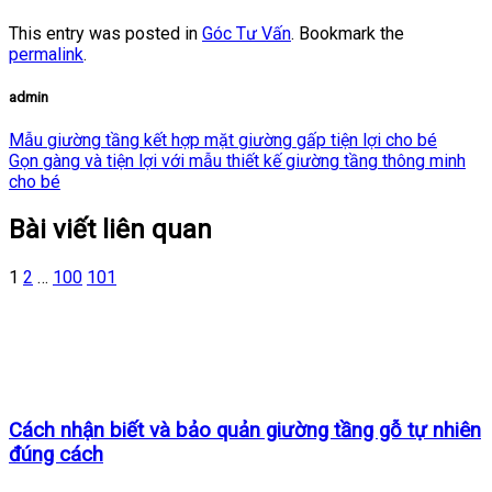
This entry was posted in
Góc Tư Vấn
. Bookmark the
permalink
.
admin
Mẫu giường tầng kết hợp mặt giường gấp tiện lợi cho bé
Gọn gàng và tiện lợi với mẫu thiết kế giường tầng thông minh
cho bé
Bài viết liên quan
1
2
…
100
101
Cách nhận biết và bảo quản giường tầng gỗ tự nhiên
đúng cách