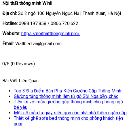
Nội thất thông minh Winli
Địa chỉ:
Số 2 ngõ 106 Nguyễn Ngọc Nại, Thanh Xuân, Hà Nội
Hotline:
0988.197.858 / 0866.720.622
Website:
https://noithatthongminh.pro/
Email:
Wallbed.vn@gmail.com
0/5
(0 Reviews)
Bài Viết Liên Quan
Top 3 Địa Điểm Bán Phụ Kiện Giường Gấp Thông Minh
Giường tầng thông minh làm từ gỗ Sồi Nga bền, chắc
Tiện lợi với mẫu giường gấp thông minh cho phòng ngủ
bé yêu
Một số mẫu tủ giày siêu gọn cho nhà nhỏ thêm ngăn nắp
Thiết kế ghế sofa bed thông minh cho phòng khách tiện
nghi