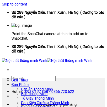
Skip to content
Số 289 Nguyễn Xiển, Thanh Xuân , Hà Nội ( đường to oto
đỗ cửa )
Point the SnapChat camera at this to add us to
SnapChat.
Số 289 Nguyễn Xiển, Thanh Xuân , Hà Nội ( đường to oto
đỗ cửa )
Giới Thiệu
Sản Phẩm
Bàn Ăn Thông Minh
Hotline:
0988.197.858 - 0866.720.622
Bàn Thông Minh
Tủ Giày Thông Minh
Phụ Kiện Giường Thông Minh
Chưa có sản phẩm trong giỏ hàng.