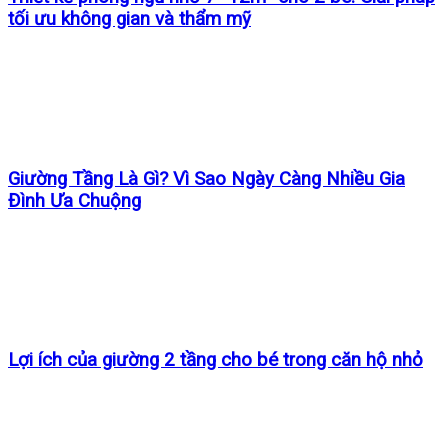
tối ưu không gian và thẩm mỹ
Giường Tầng Là Gì? Vì Sao Ngày Càng Nhiều Gia
Đình Ưa Chuộng
Lợi ích của giường 2 tầng cho bé trong căn hộ nhỏ