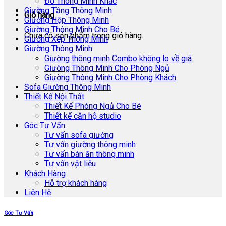
Đồ Thông Minh Khác
Giường Tầng Thông Minh
Giỏ hàng
Giường Hộp Thông Minh
Giường Thông Minh Cho Bé
Chưa có sản phẩm trong giỏ hàng.
Giường Xếp Thông Minh
Giường Thông Minh
Giường thông minh Combo không lo về giá
Giường Thông Minh Cho Phòng Ngủ
Giường Thông Minh Cho Phòng Khách
Sofa Giường Thông Minh
Thiết Kế Nội Thất
Thiết Kế Phòng Ngủ Cho Bé
Thiết kế căn hộ studio
Góc Tư Vấn
Tư vấn sofa giường
Tư vấn giường thông minh
Tư vấn bàn ăn thông minh
Tư vấn vật liệu
Khách Hàng
Hỗ trợ khách hàng
Liên Hệ
Góc Tư Vấn