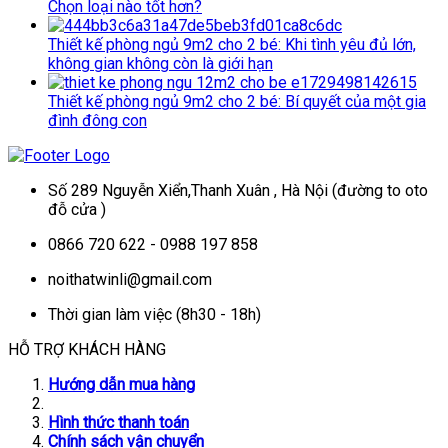
Chọn loại nào tốt hơn?
Thiết kế phòng ngủ 9m2 cho 2 bé: Khi tình yêu đủ lớn,
không gian không còn là giới hạn
Thiết kế phòng ngủ 9m2 cho 2 bé: Bí quyết của một gia
đình đông con
Số 289 Nguyễn Xiển,Thanh Xuân , Hà Nội (đường to oto
đỗ cửa )
0866 720 622 - 0988 197 858
noithatwinli@gmail.com
Thời gian làm việc (8h30 - 18h)
HỖ TRỢ KHÁCH HÀNG
Hướng dẫn mua hàng
Hình thức thanh toán
Chính sách vận chuyển