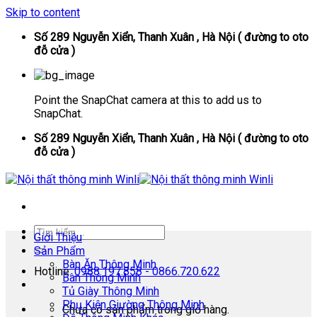
Skip to content
Số 289 Nguyễn Xiển, Thanh Xuân , Hà Nội ( đường to oto
đỗ cửa )
Point the SnapChat camera at this to add us to
SnapChat.
Số 289 Nguyễn Xiển, Thanh Xuân , Hà Nội ( đường to oto
đỗ cửa )
Giới Thiệu
Sản Phẩm
Bàn Ăn Thông Minh
Hotline:
0988.197.858 - 0866.720.622
Bàn Thông Minh
Tủ Giày Thông Minh
Phụ Kiện Giường Thông Minh
Chưa có sản phẩm trong giỏ hàng.