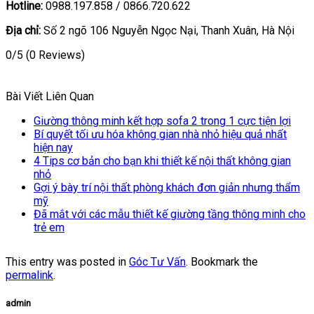
Hotline:
0988.197.858 / 0866.720.622
Địa chỉ:
Số 2 ngõ 106 Nguyễn Ngọc Nại, Thanh Xuân, Hà Nội
0/5
(0 Reviews)
Bài Viết Liên Quan
Giường thông minh kết hợp sofa 2 trong 1 cực tiện lợi
Bí quyết tối ưu hóa không gian nhà nhỏ hiệu quả nhất
hiện nay
4 Tips cơ bản cho bạn khi thiết kế nội thất không gian
nhỏ
Gợi ý bày trí nội thất phòng khách đơn giản nhưng thẩm
mỹ
Đã mắt với các mẫu thiết kế giường tầng thông minh cho
trẻ em
This entry was posted in
Góc Tư Vấn
. Bookmark the
permalink
.
admin