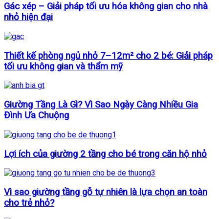
Gác xép – Giải pháp tối ưu hóa không gian cho nhà
nhỏ hiện đại
Thiết kế phòng ngủ nhỏ 7–12m² cho 2 bé: Giải pháp
tối ưu không gian và thẩm mỹ
Giường Tầng Là Gì? Vì Sao Ngày Càng Nhiều Gia
Đình Ưa Chuộng
Lợi ích của giường 2 tầng cho bé trong căn hộ nhỏ
Vì sao giường tầng gỗ tự nhiên là lựa chọn an toàn
cho trẻ nhỏ?