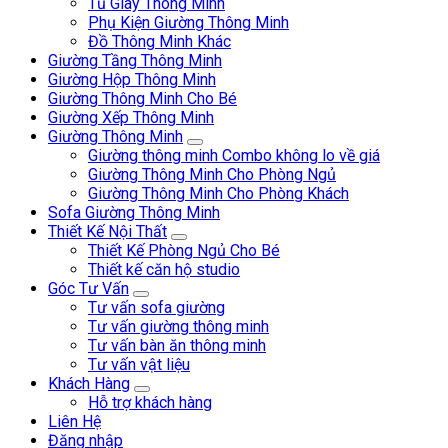
Tủ Giày Thông Minh
Phụ Kiện Giường Thông Minh
Đồ Thông Minh Khác
Giường Tầng Thông Minh
Giường Hộp Thông Minh
Giường Thông Minh Cho Bé
Giường Xếp Thông Minh
Giường Thông Minh
Giường thông minh Combo không lo về giá
Giường Thông Minh Cho Phòng Ngủ
Giường Thông Minh Cho Phòng Khách
Sofa Giường Thông Minh
Thiết Kế Nội Thất
Thiết Kế Phòng Ngủ Cho Bé
Thiết kế căn hộ studio
Góc Tư Vấn
Tư vấn sofa giường
Tư vấn giường thông minh
Tư vấn bàn ăn thông minh
Tư vấn vật liệu
Khách Hàng
Hỗ trợ khách hàng
Liên Hệ
Đăng nhập