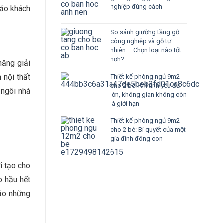
nghiệp đúng cách
đảo khách
So sánh giường tầng gỗ
công nghiệp và gỗ tự
nhiên – Chọn loại nào tốt
hơn?
năng giải
 nội thất
Thiết kế phòng ngủ 9m2
cho 2 bé: Khi tình yêu đủ
 ngôi nhà
lớn, không gian không còn
là giới hạn
Thiết kế phòng ngủ 9m2
cho 2 bé: Bí quyết của một
gia đình đông con
i tạo cho
o hầu hết
hảo những