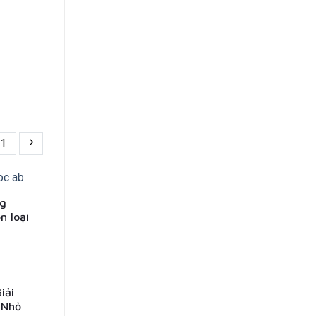
1
ng
n loại
iải
 Nhỏ