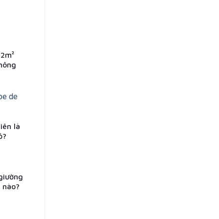
12m²
không
iên là
ỏ?
giường
i nào?