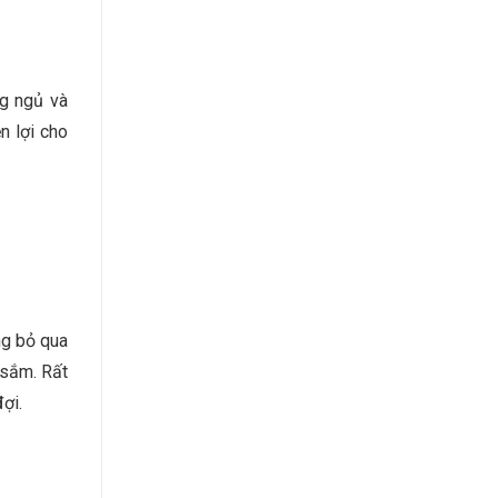
ng ngủ và
n lợi cho
ng bỏ qua
 sắm. Rất
ợi.