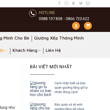
HOTLINE:
0988.197.858 - 0866.720.622
g Minh Cho Bé
Giường Xếp Thông Minh
ấn
Khách Hàng
Liên Hệ
BÀI VIẾT MỚI NHẤT
Cách nhận biết và bảo
quản giường tầng gỗ tự
nhiên đúng cách
Bảo quản và vệ sinh
 dụng như
giường tầng gỗ công