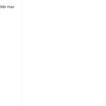
 diện mạo
!