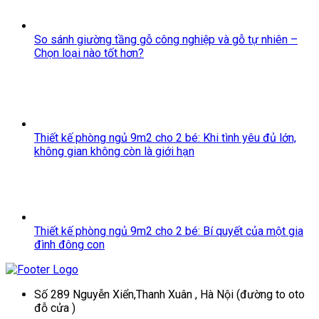
So sánh giường tầng gỗ công nghiệp và gỗ tự nhiên –
Chọn loại nào tốt hơn?
Thiết kế phòng ngủ 9m2 cho 2 bé: Khi tình yêu đủ lớn,
không gian không còn là giới hạn
Thiết kế phòng ngủ 9m2 cho 2 bé: Bí quyết của một gia
đình đông con
Số 289 Nguyễn Xiển,Thanh Xuân , Hà Nội (đường to oto
đỗ cửa )