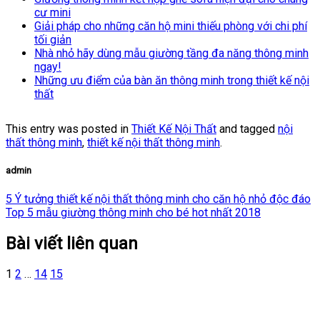
cư mini
Giải pháp cho những căn hộ mini thiếu phòng với chi phí
tối giản
Nhà nhỏ hãy dùng mẫu giường tầng đa năng thông minh
ngay!
Những ưu điểm của bàn ăn thông minh trong thiết kế nội
thất
This entry was posted in
Thiết Kế Nội Thất
and tagged
nội
thất thông minh
,
thiết kế nội thất thông minh
.
admin
5 Ý tưởng thiết kế nội thất thông minh cho căn hộ nhỏ độc đáo
Top 5 mẫu giường thông minh cho bé hot nhất 2018
Bài viết liên quan
1
2
…
14
15