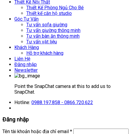
Thiết Kế Nội Thất
Thiết Kế Phòng Ngủ Cho Bé
Thiết kế căn hộ studio
Góc Tư Vấn
Tư vấn sofa giường
Tư vấn giường thông minh
Tư vấn bàn ăn thông minh
Tư vấn vật liệu
Khách Hàng
Hỗ trợ khách hàng
Liên Hệ
Đăng nhập
Newsletter
Point the SnapChat camera at this to add us to
SnapChat.
Hotline:
0988.197.858 - 0866.720.622
Đăng nhập
Tên tài khoản hoặc địa chỉ email
*