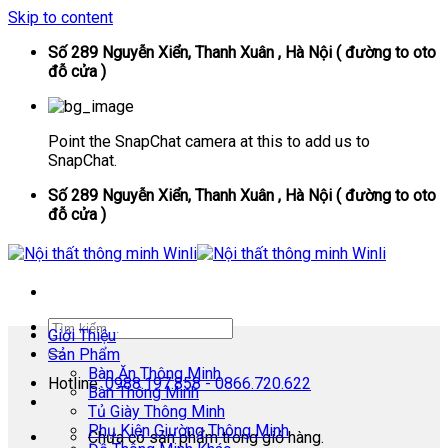
Skip to content
Số 289 Nguyễn Xiển, Thanh Xuân , Hà Nội ( đường to oto
đỗ cửa )
Point the SnapChat camera at this to add us to
SnapChat.
Số 289 Nguyễn Xiển, Thanh Xuân , Hà Nội ( đường to oto
đỗ cửa )
Giới Thiệu
Sản Phẩm
Bàn Ăn Thông Minh
Hotline:
0988.197.858 - 0866.720.622
Bàn Thông Minh
Tủ Giày Thông Minh
Phụ Kiện Giường Thông Minh
Chưa có sản phẩm trong giỏ hàng.