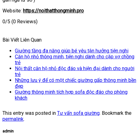
Website:
https://noithatthongminh.pro
0/5
(0 Reviews)
Bài Viết Liên Quan
Giường tầng đa năng giúp bé yêu tận hưởng tiện nghi
Căn hộ nhỏ thông minh, tiện nghi dành cho cặp vợ chồng
trẻ
Nội thất căn hộ nhỏ độc đáo và hiện đại dành cho người
trẻ
Những lưu ý để có một chiếc giường gấp thông minh bền
đẹp
Giường thông minh tích hợp sofa độc đáo cho phòng
khách
This entry was posted in
Tư vấn sofa giường
. Bookmark the
permalink
.
admin