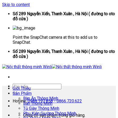
Skip to content
Số 289 Nguyễn Xiển, Thanh Xuân , Hà Nội ( đường to oto
đỗ cửa )
Point the SnapChat camera at this to add us to
SnapChat.
Số 289 Nguyễn Xiển, Thanh Xuân , Hà Nội ( đường to oto
đỗ cửa )
Giới Thiệu
Sản Phẩm
Bàn Ăn Thông Minh
Hotline:
0988.197.858 - 0866.720.622
Bàn Thông Minh
Tủ Giày Thông Minh
Phụ Kiện Giường Thông Minh
Chưa có sản phẩm trong giỏ hàng.