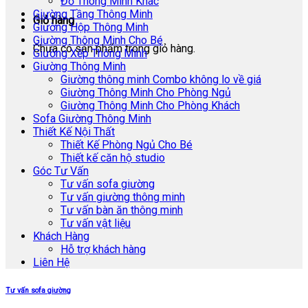
Đồ Thông Minh Khác
Giường Tầng Thông Minh
Giỏ hàng
Giường Hộp Thông Minh
Giường Thông Minh Cho Bé
Chưa có sản phẩm trong giỏ hàng.
Giường Xếp Thông Minh
Giường Thông Minh
Giường thông minh Combo không lo về giá
Giường Thông Minh Cho Phòng Ngủ
Giường Thông Minh Cho Phòng Khách
Sofa Giường Thông Minh
Thiết Kế Nội Thất
Thiết Kế Phòng Ngủ Cho Bé
Thiết kế căn hộ studio
Góc Tư Vấn
Tư vấn sofa giường
Tư vấn giường thông minh
Tư vấn bàn ăn thông minh
Tư vấn vật liệu
Khách Hàng
Hỗ trợ khách hàng
Liên Hệ
Tư vấn sofa giường