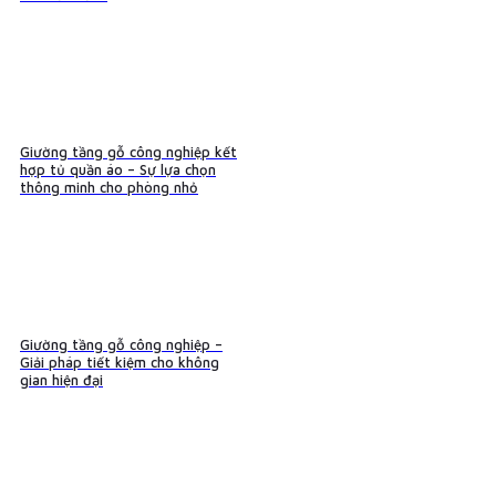
Giường tầng gỗ công nghiệp kết
hợp tủ quần áo – Sự lựa chọn
thông minh cho phòng nhỏ
Giường tầng gỗ công nghiệp –
Giải pháp tiết kiệm cho không
gian hiện đại