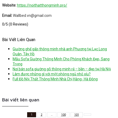
Website:
https://noithatthongminh.pro/
Email:
Wallbed.vn@gmail.com
0/5
(0 Reviews)
Bài Viết Liên Quan
Giường ghế gấp thông minh nhà anh Phương tại Lạc Long
Quân, Tây Hồ
Mẫu Sofa Giường Thông Minh Cho Phòng Khách Đẹp, Sang
Trọng
Nơi bán sofa giường gỗ thông minh rẻ – bền – đẹp tại Hà Nội
Làm được những gì với một phòng ngủ nhỏ xíu?
Full Đồ Nội Thất Thông Minh Nhà Chị Hằng- Hà Đông
Bài viết liên quan
1
2
…
100
101