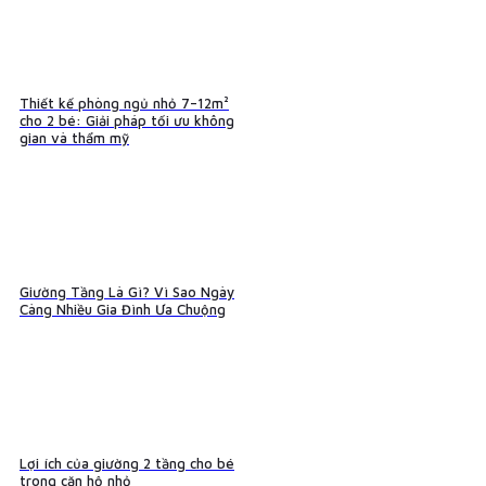
Thiết kế phòng ngủ nhỏ 7–12m²
cho 2 bé: Giải pháp tối ưu không
gian và thẩm mỹ
Giường Tầng Là Gì? Vì Sao Ngày
Càng Nhiều Gia Đình Ưa Chuộng
Lợi ích của giường 2 tầng cho bé
trong căn hộ nhỏ