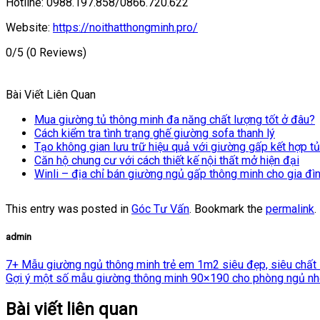
Hotline: 0988.197.858/0866.720.622
Website:
https://noithatthongminh.pro/
0/5
(0 Reviews)
Bài Viết Liên Quan
Mua giường tủ thông minh đa năng chất lượng tốt ở đâu?
Cách kiểm tra tình trạng ghế giường sofa thanh lý
Tạo không gian lưu trữ hiệu quả với giường gấp kết hợp tủ
Căn hộ chung cư với cách thiết kế nội thất mở hiện đại
Winli – địa chỉ bán giường ngủ gấp thông minh cho gia đìn
This entry was posted in
Góc Tư Vấn
. Bookmark the
permalink
.
admin
7+ Mẫu giường ngủ thông minh trẻ em 1m2 siêu đẹp, siêu chất
Gợi ý một số mẫu giường thông minh 90×190 cho phòng ngủ n
Bài viết liên quan