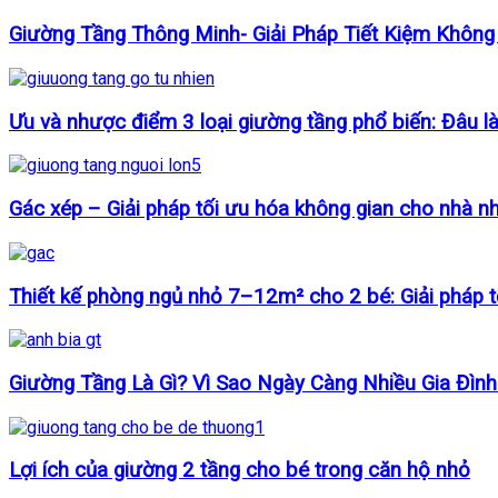
Giường Tầng Thông Minh- Giải Pháp Tiết Kiệm Không
Ưu và nhược điểm 3 loại giường tầng phổ biến: Đâu l
Gác xép – Giải pháp tối ưu hóa không gian cho nhà nh
Thiết kế phòng ngủ nhỏ 7–12m² cho 2 bé: Giải pháp 
Giường Tầng Là Gì? Vì Sao Ngày Càng Nhiều Gia Đìn
Lợi ích của giường 2 tầng cho bé trong căn hộ nhỏ