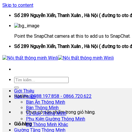
Skip to content
Số 289 Nguyễn Xiển, Thanh Xuân , Hà Nội ( đường to oto đ
Point the SnapChat camera at this to add us to SnapChat.
Số 289 Nguyễn Xiển, Thanh Xuân , Hà Nội ( đường to oto đ
Giới Thiệu
Hotline:
0988.197.858 - 0866.720.622
Sản Phẩm
Bàn Ăn Thông Minh
Bàn Thông Minh
Chưa có sản phẩm trong giỏ hàng.
Tủ Giày Thông Minh
Phụ Kiện Giường Thông Minh
Giỏ hàng
Đồ Thông Minh Khác
Giường Tầng Thông Minh