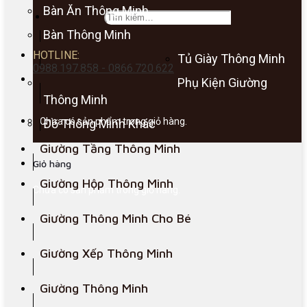
Bàn Ăn Thông Minh
Bàn Thông Minh
HOTLINE:
Tủ Giày Thông Minh
0988.197.858 - 0866.720.622
Phụ Kiện Giường
Thông Minh
Chưa có sản phẩm trong giỏ hàng.
Đồ Thông Minh Khác
Giường Tầng Thông Minh
Giỏ hàng
Giường Hộp Thông Minh
Chưa có sản phẩm trong giỏ hàng.
Giường Thông Minh Cho Bé
Giường Xếp Thông Minh
Giường Thông Minh