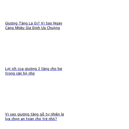
Giường Tầng Là Gì? Vì Sao Ngày
Càng Nhiều Gia Đình Ưa Chuộng
Lợi ích của giường 2 tầng cho bé
trong căn hộ nhỏ
Vì sao giường tầng gỗ tự nhiên là
lựa chọn an toàn cho trẻ nhỏ?