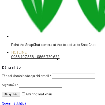
Point the SnapChat camera at this to add us to SnapChat.
HOTLINE:
0988.197.858 - 0866.720.622
Đăng nhập
Tên tài khoản hoặc địa chỉ email
*
Mật khẩu
*
Ghi nhớ mật khẩu
Quên mật khẩu?