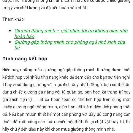
được môi trường không khí ẩm. Cân nhắc để có được chiếc giường
ưng ý với chất lượng và độ bền hoàn hảo nhất.
Tham khảo:
Giường thông minh – giải pháp tối ưu không gian nhỏ
hoàn hảo
Giường gấp thông minh cho phòng ngủ nhỏ xinh của
bé
Tính năng kết hợp
Hiện nay, những mẫu giường ngủ gấp thông minh thường được thiết
kế tích hợp với nhiều tính năng khác để đem đến cho bạn sự tiện nghi.
Thay vì sử dụng giường với mục đích duy nhất để ngủ, bạn có thể tận
dụng chiếc giường đa năng với tủ quần áo, bàn học, kệ trang trí hay
giá sách tiện lợi… Tất cả hoàn toàn có thể tích hợp trên cùng một
chiếc giường ngủ thông minh, giúp bạn tiết kiệm diện tích phòng triệt
để. Nếu bạn muốn thiết kế một căn phòng với đầy đủ công năng cần
thiết, đỡ mất công sắm sửa nhiều nội thất rồi lại chật vật bày trí, thì
hãy chú ý đến điều này khi chọn mua giường thông minh nhé.