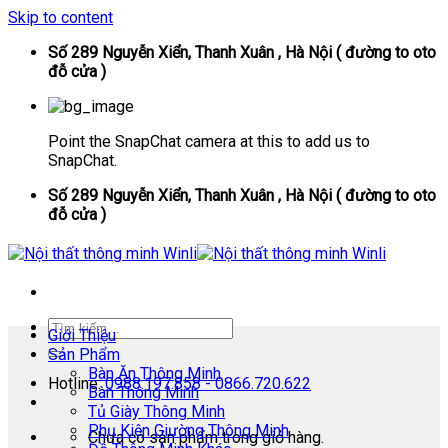
Skip to content
Số 289 Nguyễn Xiển, Thanh Xuân , Hà Nội ( đường to oto
đỗ cửa )
Point the SnapChat camera at this to add us to
SnapChat.
Số 289 Nguyễn Xiển, Thanh Xuân , Hà Nội ( đường to oto
đỗ cửa )
Giới Thiệu
Sản Phẩm
Bàn Ăn Thông Minh
Hotline:
0988.197.858 - 0866.720.622
Bàn Thông Minh
Tủ Giày Thông Minh
Phụ Kiện Giường Thông Minh
Chưa có sản phẩm trong giỏ hàng.