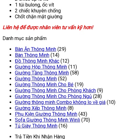
1 túi bulong, ốc vít
2 chiếc khuyên chống
Chốt chặn mặt giường
Liên hệ để được nhân viên tư vấn kỹ hơn!
Danh mục sản phẩm
Bàn Ăn Thông Minh
(29)
Bàn Thông Minh
(14)
Đồ Thông Minh Khác
(12)
Giường Hộp Thông Minh
(11)
Giường Tầng Thông Minh
(58)
Giường Thông Minh
(52)
Giường Thông Minh Cho Bé
(19)
Giường Thông Minh Cho Phòng Khách
(9)
Giường Thông Minh Cho Phòng Ngủ
(28)
Giường thông minh Combo không lo về giá
(10)
Giường Xếp Thông Minh
(8)
Phụ Kiện Giường Thông Minh
(43)
Sofa Giường Thông Minh Winli
(70)
Tủ Giày Thông Minh
(16)
Trả Tiền Khi Nhận Hàng