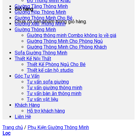
Đồ Thông Minh Khác
Giường Tầng Thông Minh
Giỏ hàng
Giường Hộp Thông Minh
Giường Thông Minh Cho Bé
Chưa có sản phẩm trong giỏ hàng.
Giường Xếp Thông Minh
Giường Thông Minh
Giường thông minh Combo không lo về giá
Giường Thông Minh Cho Phòng Ngủ
Giường Thông Minh Cho Phòng Khách
Sofa Giường Thông Minh
Thiết Kế Nội Thất
Thiết Kế Phòng Ngủ Cho Bé
Thiết kế căn hộ studio
Góc Tư Vấn
Tư vấn sofa giường
Tư vấn giường thông minh
Tư vấn bàn ăn thông minh
Tư vấn vật liệu
Khách Hàng
Hỗ trợ khách hàng
Liên Hệ
Trang chủ
/
Phụ Kiện Giường Thông Minh
Lọc