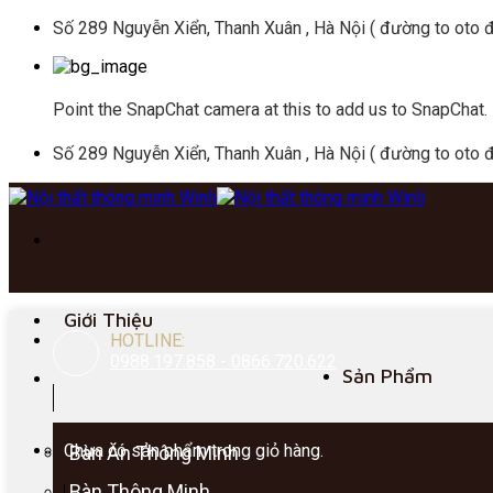
Skip
Số 289 Nguyễn Xiển, Thanh Xuân , Hà Nội ( đường to oto đ
to
content
Point the SnapChat camera at this to add us to SnapChat.
Số 289 Nguyễn Xiển, Thanh Xuân , Hà Nội ( đường to oto đ
Giới Thiệu
HOTLINE:
0988.197.858 - 0866.720.622
Sản Phẩm
Chưa có sản phẩm trong giỏ hàng.
Bàn Ăn Thông Minh
Bàn Thông Minh