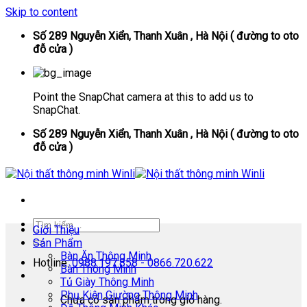
Skip to content
Số 289 Nguyễn Xiển, Thanh Xuân , Hà Nội ( đường to oto
đỗ cửa )
Point the SnapChat camera at this to add us to
SnapChat.
Số 289 Nguyễn Xiển, Thanh Xuân , Hà Nội ( đường to oto
đỗ cửa )
Giới Thiệu
Sản Phẩm
Bàn Ăn Thông Minh
Hotline:
0988.197.858 - 0866.720.622
Bàn Thông Minh
Tủ Giày Thông Minh
Phụ Kiện Giường Thông Minh
Chưa có sản phẩm trong giỏ hàng.