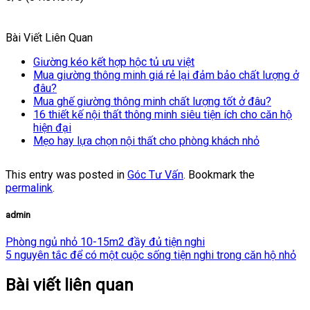
Bài Viết Liên Quan
Giường kéo kết hợp hộc tủ ưu việt
Mua giường thông minh giá rẻ lại đảm bảo chất lượng ở
đâu?
Mua ghế giường thông minh chất lượng tốt ở đâu?
16 thiết kế nội thất thông minh siêu tiện ích cho căn hộ
hiện đại
Mẹo hay lựa chọn nội thất cho phòng khách nhỏ
This entry was posted in
Góc Tư Vấn
. Bookmark the
permalink
.
admin
Phòng ngủ nhỏ 10-15m2 đầy đủ tiện nghi
5 nguyên tắc để có một cuộc sống tiện nghi trong căn hộ nhỏ
Bài viết liên quan