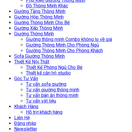
Phụ Kiện Giường Thông Minh
Đồ Thông Minh Khác
Giường Tầng Thông Minh
Giường Hộp Thông Minh
Giường Thông Minh Cho Bé
Giường Xếp Thông Minh
Giường Thông Minh
Giường thông minh Combo không lo về giá
Giường Thông Minh Cho Phòng Ngủ
Giường Thông Minh Cho Phòng Khách
Sofa Giường Thông Minh
Thiết Kế Nội Thất
Thiết Kế Phòng Ngủ Cho Bé
Thiết kế căn hộ studio
Góc Tư Vấn
Tư vấn sofa giường
Tư vấn giường thông minh
Tư vấn bàn ăn thông minh
Tư vấn vật liệu
Khách Hàng
Hỗ trợ khách hàng
Liên Hệ
Đăng nhập
Newsletter