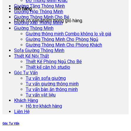
Đồ Thông Minh Khác
Giường Tầng Thông Minh
Giỏ hàng
Giường Hộp Thông Minh
Giường Thông Minh Cho Bé
Chưa có sản phẩm trong giỏ hàng.
Giường Xếp Thông Minh
Giường Thông Minh
Giường thông minh Combo không lo về giá
Giường Thông Minh Cho Phòng Ngủ
Giường Thông Minh Cho Phòng Khách
Sofa Giường Thông Minh
Thiết Kế Nội Thất
Thiết Kế Phòng Ngủ Cho Bé
Thiết kế căn hộ studio
Góc Tư Vấn
Tư vấn sofa giường
Tư vấn giường thông minh
Tư vấn bàn ăn thông minh
Tư vấn vật liệu
Khách Hàng
Hỗ trợ khách hàng
Liên Hệ
Góc Tư Vấn