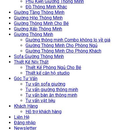
Phụ Kiện Giường Thông Minh
Đồ Thông Minh Khác
Giường Tầng Thông Minh
Giường Hộp Thông Minh
Giường Thông Minh Cho Bé
Giường Xếp Thông Minh
Giường Thông Minh
Giường thông minh Combo không lo về giá
Giường Thông Minh Cho Phòng Ngủ
Giường Thông Minh Cho Phòng Khách
Sofa Giường Thông Minh
Thiết Kế Nội Thất
Thiết Kế Phòng Ngủ Cho Bé
Thiết kế căn hộ studio
Góc Tư Vấn
Tư vấn sofa giường
Tư vấn giường thông minh
Tư vấn bàn ăn thông minh
Tư vấn vật liệu
Khách Hàng
Hỗ trợ khách hàng
Liên Hệ
Đăng nhập
Newsletter