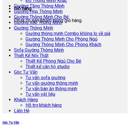
Đồ Thông Minh Khác
Giường Tầng Thông Minh
Giỏ hàng
Giường Hộp Thông Minh
Giường Thông Minh Cho Bé
Chưa có sản phẩm trong giỏ hàng.
Giường Xếp Thông Minh
Giường Thông Minh
Giường thông minh Combo không lo về giá
Giường Thông Minh Cho Phòng Ngủ
Giường Thông Minh Cho Phòng Khách
Sofa Giường Thông Minh
Thiết Kế Nội Thất
Thiết Kế Phòng Ngủ Cho Bé
Thiết kế căn hộ studio
Góc Tư Vấn
Tư vấn sofa giường
Tư vấn giường thông minh
Tư vấn bàn ăn thông minh
Tư vấn vật liệu
Khách Hàng
Hỗ trợ khách hàng
Liên Hệ
Góc Tư Vấn