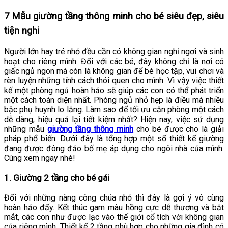
7 Mẫu giường tầng thông minh cho bé siêu đẹp, siêu
tiện nghi
Người lớn hay trẻ nhỏ đều cần có không gian nghỉ ngơi và sinh
hoạt cho riêng mình. Đối với các bé, đây không chỉ là nơi có
giấc ngủ ngon mà còn là không gian để bé học tập, vui chơi và
rèn luyện những tính cách thói quen cho mình. Vì vậy việc thiết
kế một phòng ngủ hoàn hảo sẽ giúp các con có thể phát triển
một cách toàn diện nhất. Phòng ngủ nhỏ hẹp là điều mà nhiều
bậc phụ huynh lo lắng. Làm sao để tối ưu căn phòng một cách
dễ dàng, hiệu quả lại tiết kiệm nhất? Hiện nay, việc sử dụng
những mẫu
giường tầng thông minh
cho bé được cho là giải
pháp phổ biến. Dưới đây là tổng hợp một số thiết kế giường
đang được đông đảo bố mẹ áp dụng cho ngôi nhà của mình.
Cùng xem ngay nhé!
1
. Giường 2 tầng cho bé gái
Đối với những nàng công chúa nhỏ thì đây là gợi ý vô cùng
hoàn hảo đấy. Kết thúc gam màu hồng cực dễ thương và bắt
mắt, các con như được lạc vào thế giới cổ tích với không gian
của riêng mình. Thiết kế 2 tầng phù hợp cho những gia đình có