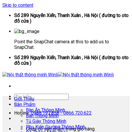
Skip to content
Số 289 Nguyễn Xiển, Thanh Xuân , Hà Nội ( đường to oto
đỗ cửa )
Point the SnapChat camera at this to add us to
SnapChat.
Số 289 Nguyễn Xiển, Thanh Xuân , Hà Nội ( đường to oto
đỗ cửa )
Giới Thiệu
Sản Phẩm
Bàn Ăn Thông Minh
Hotline:
0988.197.858 - 0866.720.622
Bàn Thông Minh
Tủ Giày Thông Minh
Phụ Kiện Giường Thông Minh
Chưa có sản phẩm trong giỏ hàng.