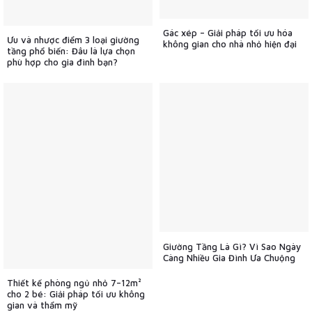
Gác xép – Giải pháp tối ưu hóa
Ưu và nhược điểm 3 loại giường
không gian cho nhà nhỏ hiện đại
tầng phổ biến: Đâu là lựa chọn
phù hợp cho gia đình bạn?
Giường Tầng Là Gì? Vì Sao Ngày
Càng Nhiều Gia Đình Ưa Chuộng
Thiết kế phòng ngủ nhỏ 7–12m²
cho 2 bé: Giải pháp tối ưu không
gian và thẩm mỹ