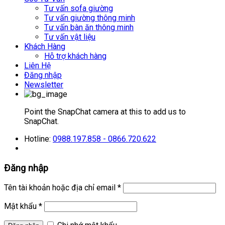
Tư vấn sofa giường
Tư vấn giường thông minh
Tư vấn bàn ăn thông minh
Tư vấn vật liệu
Khách Hàng
Hỗ trợ khách hàng
Liên Hệ
Đăng nhập
Newsletter
Point the SnapChat camera at this to add us to
SnapChat.
Hotline:
0988.197.858 - 0866.720.622
Đăng nhập
Tên tài khoản hoặc địa chỉ email
*
Mật khẩu
*