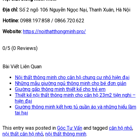
Địa chỉ:
Số 2 ngõ 106 Nguyễn Ngọc Nại, Thanh Xuân, Hà Nội
Hotline:
0988.197.858 / 0866.720.622
Website:
https://noithatthongminh.pro/
0/5
(0 Reviews)
Bài Viết Liên Quan
Nội thất thông minh cho căn hộ chung cư nhỏ hiện đại
Những mẫu giường ngủ thông minh cho bé đơn giản
Giường gấp thông minh thiết kế cho trẻ em
Thiết kế nội thất thông minh cho căn hộ 23m2 tiện nghi –
hiện đại
Giường thông minh kết hợp tủ quần áo và những hiểu lầm
tai hại
This entry was posted in
Góc Tư Vấn
and tagged
căn hộ nhỏ
,
nội thất căn hộ nhỏ
,
nội thất thông minh
.