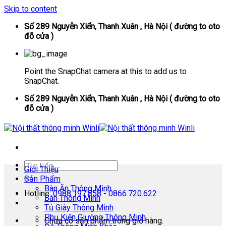
Skip to content
Số 289 Nguyễn Xiển, Thanh Xuân , Hà Nội ( đường to oto
đỗ cửa )
Point the SnapChat camera at this to add us to
SnapChat.
Số 289 Nguyễn Xiển, Thanh Xuân , Hà Nội ( đường to oto
đỗ cửa )
Giới Thiệu
Sản Phẩm
Bàn Ăn Thông Minh
Hotline:
0988.197.858 - 0866.720.622
Bàn Thông Minh
Tủ Giày Thông Minh
Phụ Kiện Giường Thông Minh
Chưa có sản phẩm trong giỏ hàng.