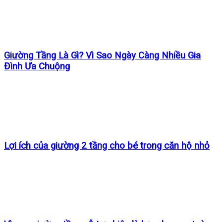
Giường Tầng Là Gì? Vì Sao Ngày Càng Nhiều Gia
Đình Ưa Chuộng
Lợi ích của giường 2 tầng cho bé trong căn hộ nhỏ