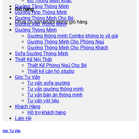
Đồ Thông Minh Khác
Giường Tầng Thông Minh
Giỏ hàng
Giường Hộp Thông Minh
Giường Thông Minh Cho Bé
Chưa có sản phẩm trong giỏ hàng.
Giường Xếp Thông Minh
Giường Thông Minh
Giường thông minh Combo không lo về giá
Giường Thông Minh Cho Phòng Ngủ
Giường Thông Minh Cho Phòng Khách
Sofa Giường Thông Minh
Thiết Kế Nội Thất
Thiết Kế Phòng Ngủ Cho Bé
Thiết kế căn hộ studio
Góc Tư Vấn
Tư vấn sofa giường
Tư vấn giường thông minh
Tư vấn bàn ăn thông minh
Tư vấn vật liệu
Khách Hàng
Hỗ trợ khách hàng
Liên Hệ
Góc Tư Vấn