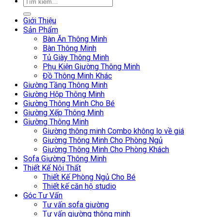
Giới Thiệu
Sản Phẩm
Bàn Ăn Thông Minh
Bàn Thông Minh
Tủ Giày Thông Minh
Phụ Kiện Giường Thông Minh
Đồ Thông Minh Khác
Giường Tầng Thông Minh
Giường Hộp Thông Minh
Giường Thông Minh Cho Bé
Giường Xếp Thông Minh
Giường Thông Minh
Giường thông minh Combo không lo về giá
Giường Thông Minh Cho Phòng Ngủ
Giường Thông Minh Cho Phòng Khách
Sofa Giường Thông Minh
Thiết Kế Nội Thất
Thiết Kế Phòng Ngủ Cho Bé
Thiết kế căn hộ studio
Góc Tư Vấn
Tư vấn sofa giường
Tư vấn giường thông minh