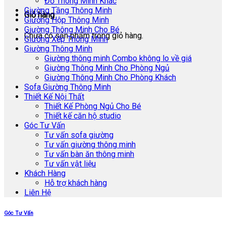
Đồ Thông Minh Khác
Giường Tầng Thông Minh
Giỏ hàng
Giường Hộp Thông Minh
Giường Thông Minh Cho Bé
Chưa có sản phẩm trong giỏ hàng.
Giường Xếp Thông Minh
Giường Thông Minh
Giường thông minh Combo không lo về giá
Giường Thông Minh Cho Phòng Ngủ
Giường Thông Minh Cho Phòng Khách
Sofa Giường Thông Minh
Thiết Kế Nội Thất
Thiết Kế Phòng Ngủ Cho Bé
Thiết kế căn hộ studio
Góc Tư Vấn
Tư vấn sofa giường
Tư vấn giường thông minh
Tư vấn bàn ăn thông minh
Tư vấn vật liệu
Khách Hàng
Hỗ trợ khách hàng
Liên Hệ
Góc Tư Vấn