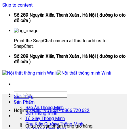
Skip to content
Số 289 Nguyễn Xiển, Thanh Xuân , Hà Nội ( đường to oto
đỗ cửa )
Point the SnapChat camera at this to add us to
SnapChat.
Số 289 Nguyễn Xiển, Thanh Xuân , Hà Nội ( đường to oto
đỗ cửa )
Giới Thiệu
Sản Phẩm
Bàn Ăn Thông Minh
Hotline:
0988.197.858 - 0866.720.622
Bàn Thông Minh
Tủ Giày Thông Minh
Phụ Kiện Giường Thông Minh
Chưa có sản phẩm trong giỏ hàng.