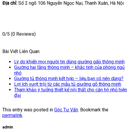
Địa chỉ:
Số 2 ngõ 106 Nguyễn Ngọc Nại, Thanh Xuân, Hà Nội
0/5
(0 Reviews)
Bài Viết Liên Quan
Lý do khiến mọi người tin dùng giường gấp thông minh
Giường hai tầng thông minh – khắc tinh của phòng ngủ
nhỏ
Giường tủ thông minh kết hợp – liệu bạn có nên dùng?
Lợi ích vượt trội từ các mẫu tủ giường gỗ thông minh
Tham khảo ý tưởng thiết kế nội thất cho căn hộ nhỏ hiện
đại
This entry was posted in
Góc Tư Vấn
. Bookmark the
permalink
.
admin