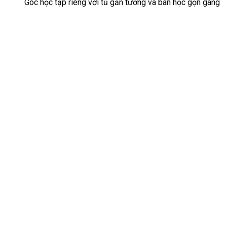
Góc học tập riêng với tủ gắn tường và bàn học gọn gàng