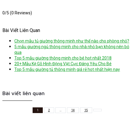
0/5
(0 Reviews)
Bài Viết Liên Quan
Chọn mẫu tủ giường thông minh như thế nào cho phòng nhỏ?
5 mẫu giường ngủ thông minh cho nhà nhỏ bạn không nên bỏ
qua
Top 5 mẫu giường thông minh cho bé hot nhất 2018
20+ Mẫu Kệ Gỗ Hình Động Vật Cực Đáng Yêu Cho Bé
Top 5 mẫu giường tủ thông minh giá rẻ hot nhất hiện nay
Bài viết liên quan
1
2
…
14
15