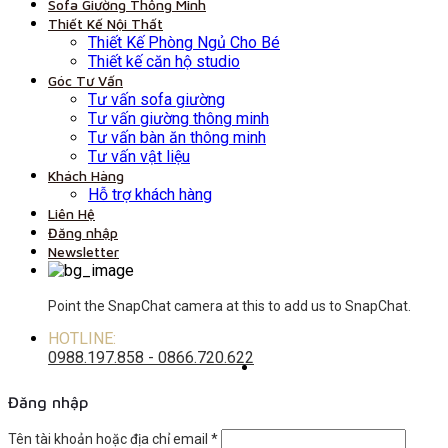
Sofa Giường Thông Minh
Thiết Kế Nội Thất
Thiết Kế Phòng Ngủ Cho Bé
Thiết kế căn hộ studio
Góc Tư Vấn
Tư vấn sofa giường
Tư vấn giường thông minh
Tư vấn bàn ăn thông minh
Tư vấn vật liệu
Khách Hàng
Hỗ trợ khách hàng
Liên Hệ
Đăng nhập
Newsletter
Point the SnapChat camera at this to add us to SnapChat.
HOTLINE:
0988.197.858 - 0866.720.622
Đăng nhập
Tên tài khoản hoặc địa chỉ email
*