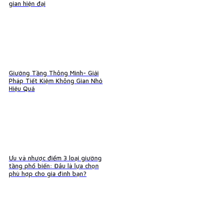
gian hiện đại
Giường Tầng Thông Minh- Giải
Pháp Tiết Kiệm Không Gian Nhỏ
Hiệu Quả
Ưu và nhược điểm 3 loại giường
tầng phổ biến: Đâu là lựa chọn
phù hợp cho gia đình bạn?