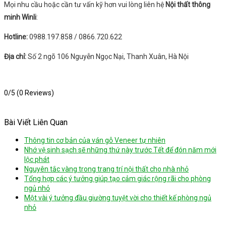
Mọi nhu cầu hoặc cần tư vấn kỹ hơn vui lòng liên hệ
Nội
thất thông
minh Winli
:
Hotline:
0988.197.858 / 0866.720.622
Địa chỉ:
Số 2 ngõ 106 Nguyễn Ngọc Nại, Thanh Xuân, Hà Nội
0/5
(0 Reviews)
Bài Viết Liên Quan
Thông tin cơ bản của ván gỗ Veneer tự nhiên
Nhớ vệ sinh sạch sẽ những thứ này trước Tết để đón năm mới
lộc phát
Nguyên tắc vàng trong trang trí nội thất cho nhà nhỏ
Tổng hợp các ý tưởng giúp tạo cảm giác rộng rãi cho phòng
ngủ nhỏ
Một vài ý tưởng đầu giường tuyệt vời cho thiết kế phòng ngủ
nhỏ