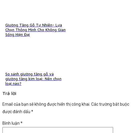
Giường Tầng Gỗ Tự Nhiên– Lựa
Chọn Thông Minh Cho Không Gian
Sống Hiện Đại
So sánh giường tầng gỗ và
giường tầng kim loại: Nên chọn
loại nào?
Trả lời
Email của bạn sẽ không được hiển thị công khai.
Các trường bắt buộc
được đánh dấu
*
Bình luận
*