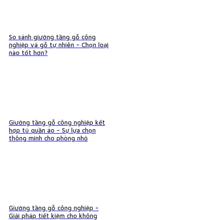
So sánh giường tầng gỗ công
nghiệp và gỗ tự nhiên – Chọn loại
nào tốt hơn?
Giường tầng gỗ công nghiệp kết
hợp tủ quần áo – Sự lựa chọn
thông minh cho phòng nhỏ
Giường tầng gỗ công nghiệp –
Giải pháp tiết kiệm cho không