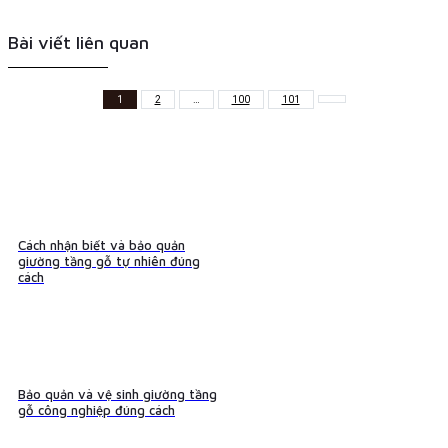
Bài viết liên quan
1
2
…
100
101
Cách nhận biết và bảo quản
giường tầng gỗ tự nhiên đúng
cách
Bảo quản và vệ sinh giường tầng
gỗ công nghiệp đúng cách