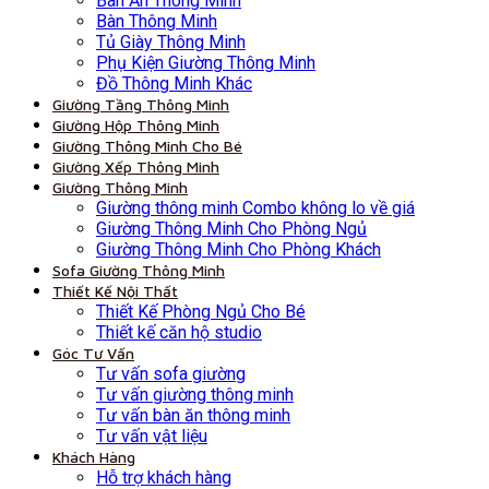
Bàn Ăn Thông Minh
Bàn Thông Minh
Tủ Giày Thông Minh
Phụ Kiện Giường Thông Minh
Đồ Thông Minh Khác
Giường Tầng Thông Minh
Giường Hộp Thông Minh
Giường Thông Minh Cho Bé
Giường Xếp Thông Minh
Giường Thông Minh
Giường thông minh Combo không lo về giá
Giường Thông Minh Cho Phòng Ngủ
Giường Thông Minh Cho Phòng Khách
Sofa Giường Thông Minh
Thiết Kế Nội Thất
Thiết Kế Phòng Ngủ Cho Bé
Thiết kế căn hộ studio
Góc Tư Vấn
Tư vấn sofa giường
Tư vấn giường thông minh
Tư vấn bàn ăn thông minh
Tư vấn vật liệu
Khách Hàng
Hỗ trợ khách hàng