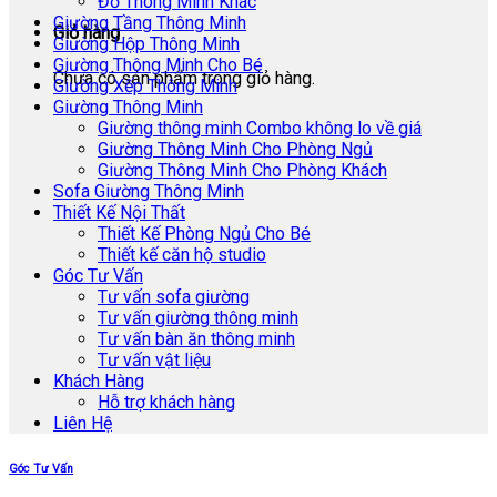
Đồ Thông Minh Khác
Giường Tầng Thông Minh
Giỏ hàng
Giường Hộp Thông Minh
Giường Thông Minh Cho Bé
Chưa có sản phẩm trong giỏ hàng.
Giường Xếp Thông Minh
Giường Thông Minh
Giường thông minh Combo không lo về giá
Giường Thông Minh Cho Phòng Ngủ
Giường Thông Minh Cho Phòng Khách
Sofa Giường Thông Minh
Thiết Kế Nội Thất
Thiết Kế Phòng Ngủ Cho Bé
Thiết kế căn hộ studio
Góc Tư Vấn
Tư vấn sofa giường
Tư vấn giường thông minh
Tư vấn bàn ăn thông minh
Tư vấn vật liệu
Khách Hàng
Hỗ trợ khách hàng
Liên Hệ
Góc Tư Vấn