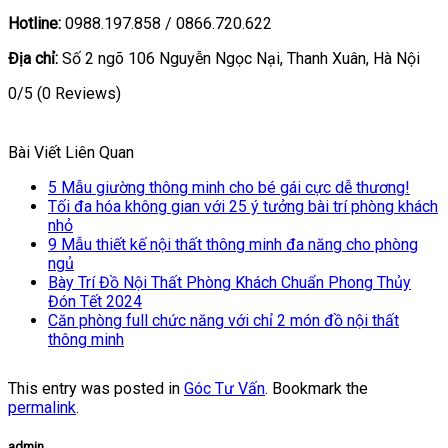
Hotline:
0988.197.858 / 0866.720.622
Địa chỉ:
Số 2 ngõ 106 Nguyễn Ngọc Nại, Thanh Xuân, Hà Nội
0/5
(0 Reviews)
Bài Viết Liên Quan
5 Mẫu giường thông minh cho bé gái cực dễ thương!
Tối đa hóa không gian với 25 ý tưởng bài trí phòng khách
nhỏ
9 Mẫu thiết kế nội thất thông minh đa năng cho phòng
ngủ
Bày Trí Đồ Nội Thất Phòng Khách Chuẩn Phong Thủy
Đón Tết 2024
Căn phòng full chức năng với chỉ 2 món đồ nội thất
thông minh
This entry was posted in
Góc Tư Vấn
. Bookmark the
permalink
.
admin