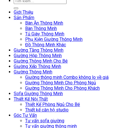
Giới Thiệu
Sản Phẩm
Bàn Ăn Thông Minh
Bàn Thông Minh
Tủ Giày Thông Minh
Phụ Kiện Giường Thông Minh
Đồ Thông Minh Khác
Giường Tầng Thông Minh
Giường Hộp Thông Minh
Giường Thông Minh Cho Bé
Giường Xếp Thông Minh
Giường Thông Minh
Giường thông minh Combo không lo về giá
Giường Thông Minh Cho Phòng Ngủ
Giường Thông Minh Cho Phòng Khách
Sofa Giường Thông Minh
Thiết Kế Nội Thất
Thiết Kế Phòng Ngủ Cho Bé
Thiết kế căn hộ studio
Góc Tư Vấn
Tư vấn sofa giường
Tư vấn giường thông minh