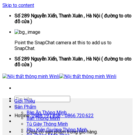
Skip to content
Số 289 Nguyễn Xiển, Thanh Xuân , Hà Nội ( đường to oto
đỗ cửa )
Point the SnapChat camera at this to add us to
SnapChat.
Số 289 Nguyễn Xiển, Thanh Xuân , Hà Nội ( đường to oto
đỗ cửa )
Giới Thiệu
Sản Phẩm
Bàn Ăn Thông Minh
Hotline:
0988.197.858 - 0866.720.622
Bàn Thông Minh
Tủ Giày Thông Minh
Phụ Kiện Giường Thông Minh
Chưa có sản phẩm trong giỏ hàng.